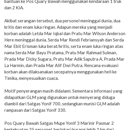
bantuan ke Pos Quary Bawah menggunakan kendaraan 1 truk
dan 2 KIA.
Akibat serangan tersebut, dua personel meninggal dunia, dua
kritis dan enam luka ringan. Adapun mereka yang menjadi
korban adalah Letda Mar Iqbal dan Pratu Mar Wilson Anderson
Here meninggal dunia, Serda Mar Rendi Febriansyah dan Serda
Mar Ebit Erisman luka berat/kritis, serta enam luka ringan atas
nama Serda Mar Bayu Pratama, Pratu Mar Rahmad Sulman,
Prada Mar Dicky Sugara, Pratu Mar Adik Saputra A, Prada Mar
La Harmin, dan Prada Mar Alif Dwi Putra. Rencana evakuasi
korban akan dilaksanakan secepatnya menggunakan heli ke
Timika, menyesuaikan cuaca.
Motif penyerangan masih didalami. Sementara informasi yang
didapatkan GLM yang digunakan untuk menyerang diduga
diambil dari Satgas Yonif 700, sedangkan munisi GLM adalah
rampasan dari Satgas Yonif 330.
Pos Quary Bawah Satgas Mupe Yonif 3 Marinir Pasmar 2
berkekuatan 35 personel, berlokasi kurang lebih 1 km dari