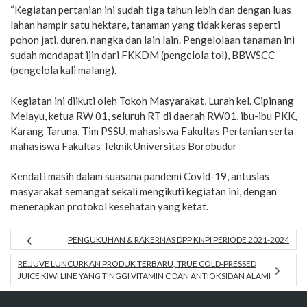
“Kegiatan pertanian ini sudah tiga tahun lebih dan dengan luas
lahan hampir satu hektare, tanaman yang tidak keras seperti
pohon jati, duren, nangka dan lain lain. Pengelolaan tanaman ini
sudah mendapat ijin dari FKKDM (pengelola tol), BBWSCC
(pengelola kali malang).
Kegiatan ini diikuti oleh Tokoh Masyarakat, Lurah kel. Cipinang
Melayu, ketua RW 01, seluruh RT di daerah RW01, ibu-ibu PKK,
Karang Taruna, Tim PSSU, mahasiswa Fakultas Pertanian serta
mahasiswa Fakultas Teknik Universitas Borobudur
Kendati masih dalam suasana pandemi Covid-19, antusias
masyarakat semangat sekali mengikuti kegiatan ini, dengan
menerapkan protokol kesehatan yang ketat.
PENGUKUHAN & RAKERNAS DPP KNPI PERIODE 2021-2024
RE.JUVE LUNCURKAN PRODUK TERBARU, TRUE COLD-PRESSED
JUICE KIWI LINE YANG TINGGI VITAMIN C DAN ANTIOKSIDAN ALAMI