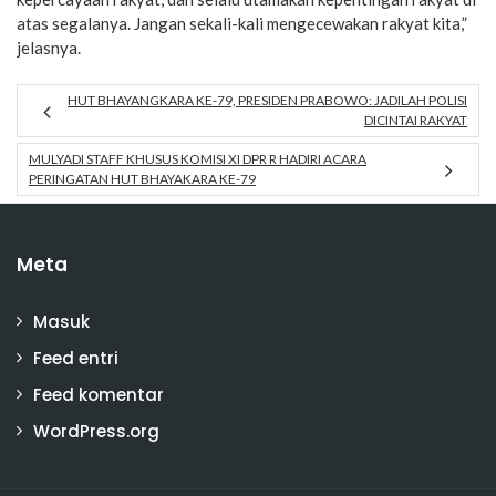
atas segalanya. Jangan sekali-kali mengecewakan rakyat kita,”
jelasnya.
HUT BHAYANGKARA KE-79, PRESIDEN PRABOWO: JADILAH POLISI
DICINTAI RAKYAT
MULYADI STAFF KHUSUS KOMISI XI DPR R HADIRI ACARA
PERINGATAN HUT BHAYAKARA KE-79
Meta
Masuk
Feed entri
Feed komentar
WordPress.org