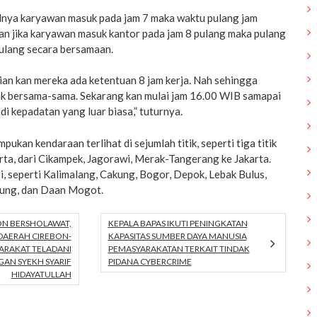
lnya karyawan masuk pada jam 7 maka waktu pulang jam
an jika karyawan masuk kantor pada jam 8 pulang maka pulang
 pulang secara bersamaan.
ian kan mereka ada ketentuan 8 jam kerja. Nah sehingga
ak bersama-sama. Sekarang kan mulai jam 16.00 WIB samapai
di kepadatan yang luar biasa,” tuturnya.
ukan kendaraan terlihat di sejumlah titik, seperti tiga titik
arta, dari Cikampek, Jagorawi, Merak-Tangerang ke Jakarta.
ri, seperti Kalimalang, Cakung, Bogor, Depok, Lebak Bulus,
gung, dan Daan Mogot.
ON BERSHOLAWAT,
KEPALA BAPAS IKUTI PENINGKATAN
DAERAH CIREBON-
KAPASITAS SUMBER DAYA MANUSIA
ARAKAT TELADANI
PEMASYARAKATAN TERKAIT TINDAK
AN SYEKH SYARIF
PIDANA CYBERCRIME
HIDAYATULLAH