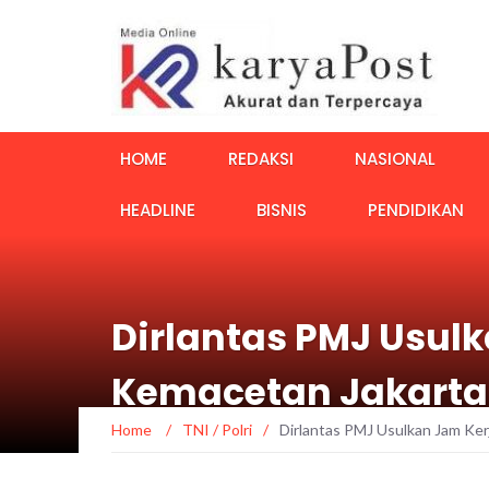
HOME
REDAKSI
NASIONAL
HEADLINE
BISNIS
PENDIDIKAN
Dirlantas PMJ Usulk
Kemacetan Jakarta
Home
/
TNI / Polri
/
Dirlantas PMJ Usulkan Jam Ker