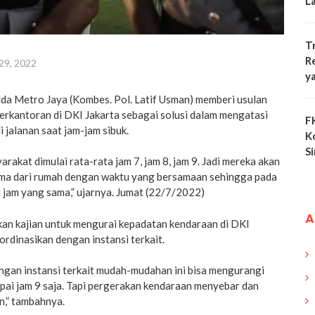
L
T
R
 29, 2022
y
lda Metro Jaya (Kombes. Pol. Latif Usman) memberi usulan
erkantoran di DKI Jakarta sebagai solusi dalam mengatasi
F
 jalanan saat jam-jam sibuk.
K
S
rakat dimulai rata-rata jam 7, jam 8, jam 9. Jadi mereka akan
ma dari rumah dengan waktu yang bersamaan sehingga pada
u jam yang sama,” ujarnya. Jumat (22/7/2022)
A
kan kajian untuk mengurai kepadatan kendaraan di DKI
ordinasikan dengan instansi terkait.
ngan instansi terkait mudah-mudahan ini bisa mengurangi
pai jam 9 saja. Tapi pergerakan kendaraan menyebar dan
an,” tambahnya.