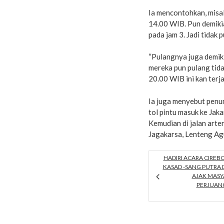
Ia mencontohkan, misa
14.00 WIB. Pun demiki
pada jam 3. Jadi tidak
“Pulangnya juga demik
mereka pun pulang tid
20.00 WIB ini kan terja
Ia juga menyebut penump
tol pintu masuk ke Jak
Kemudian di jalan arte
Jagakarsa, Lenteng A
HADIRI ACARA CIREB
KASAD -SANG PUTRA 
AJAK MASY
PERJUANG