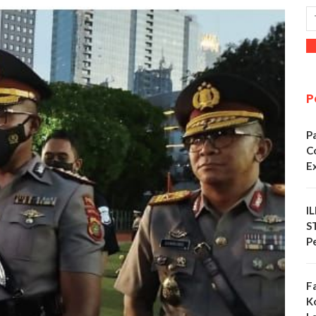
P
P
C
E
I
S
P
F
K