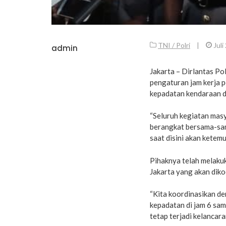
TNI / Polri
|
Juli
admin
Jakarta – Dirlantas Po
pengaturan jam kerja p
kepadatan kendaraan di
“Seluruh kegiatan masya
berangkat bersama-sa
saat disini akan ketem
Pihaknya telah melaku
Jakarta yang akan diko
“Kita koordinasikan de
kepadatan di jam 6 sam
tetap terjadi kelancar