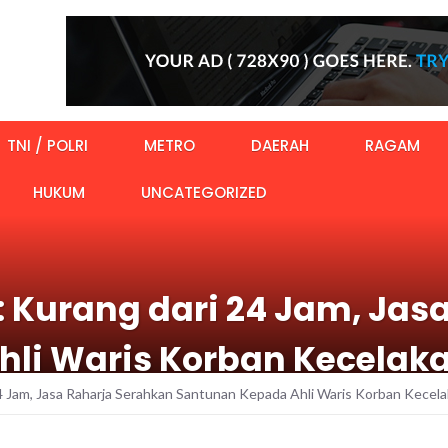
TNI / POLRI
METRO
DAERAH
RAGAM
HUKUM
UNCATEGORIZED
: Kurang dari 24 Jam, Jas
li Waris Korban Kecelaka
4 Jam, Jasa Raharja Serahkan Santunan Kepada Ahli Waris Korban Kecel