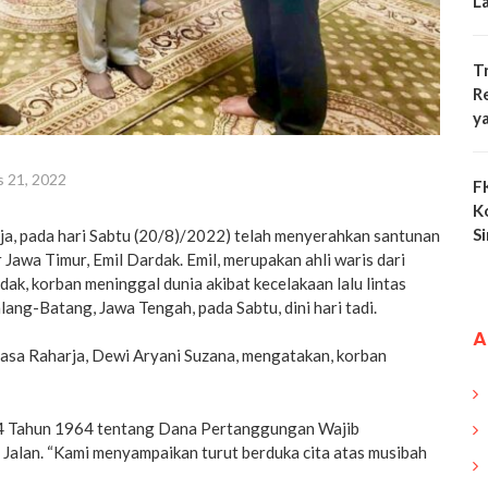
L
T
R
y
 21, 2022
F
K
S
a, pada hari Sabtu (20/8)/2022) telah menyerahkan santunan
Jawa Timur, Emil Dardak. Emil, merupakan ahli waris dari
k, korban meninggal dunia akibat kecelakaan lalu lintas
lang-Batang, Jawa Tengah, pada Sabtu, dini hari tadi.
A
Jasa Raharja, Dewi Aryani Suzana, mengatakan, korban
 Tahun 1964 tentang Dana Pertanggungan Wajib
 Jalan. “Kami menyampaikan turut berduka cita atas musibah