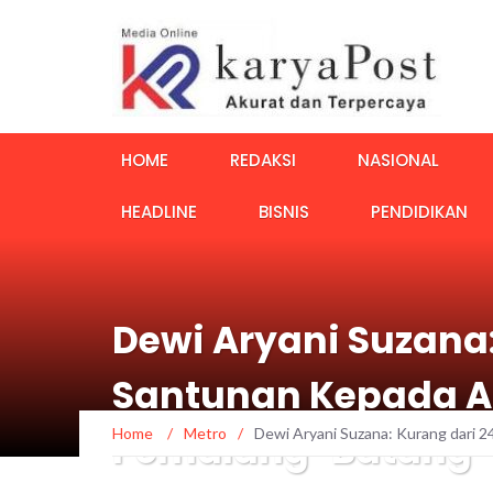
HOME
REDAKSI
NASIONAL
HEADLINE
BISNIS
PENDIDIKAN
Dewi Aryani Suzana
Santunan Kepada Ah
Home
/
Metro
/
Dewi Aryani Suzana: Kurang dari 2
Pemalang-Batang