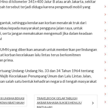
 Hino di kilometer 341+400 Jalur B atau arah Jakarta, sekitar
bah tersebut terjadi diduga karena pengemudi mobil yang
ntuk, sehingga kendaraan korban menabrak truk dari
mbau kepada masyarakat pengguna jalan raya, untuk
ti, serta jangan memaksakan mengemudi jika dalam keadaan
wi
BUMN yang diberikan amanah untuk memberikan perlindungan
t korban kecelakaan lalu lintas terus berkomitmen
n prima.
tertuang Undang-Undang No. 33 dan 34 Tahun 1964 tentang
ajib Kecelakaan Penumpang Umum dan Lalu Lintas Jalan,
kan salah satu bentuk kehadiran negara di tengah masyarakat
III UNISMA BEKASI
TRAVELBOOK GELAR TABLIGH
TAN ISBAT NIKAH
AKBAR RAHASIA SUKSES MENUJU
BAITULLAH