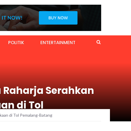
POLITIK
ENTERTAINMENT
a Raharja Serahkan
an di Tol
akaan di Tol Pemalang-Batang