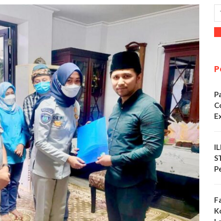
P
P
C
E
I
S
P
F
K