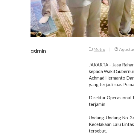
Metro
|
Agustus
admin
JAKARTA – Jasa Raharj
kepada Wakil Gubernur 
Achmad Hermanto Darda
yang terjadi ruas Pema
Direktur Operasional 
terjamin
Undang-Undang No. 34
Kecelakaan Lalu Lintas
tersebut.