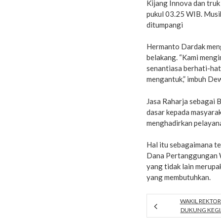
Kijang Innova dan truk
pukul 03.25 WIB. Musi
ditumpangi
Hermanto Dardak menga
belakang. “Kami mengi
senantiasa berhati-ha
mengantuk,” imbuh De
Jasa Raharja sebagai 
dasar kepada masyaraka
menghadirkan pelayana
Hal itu sebagaimana 
Dana Pertanggungan W
yang tidak lain merupa
yang membutuhkan.
WAKIL REKTOR 
DUKUNG KEGIA