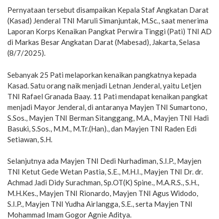
Pernyataan tersebut disampaikan Kepala Staf Angkatan Darat
(Kasad) Jenderal TNI Maruli Simanjuntak, M.Sc., saat menerima
Laporan Korps Kenaikan Pangkat Perwira Tinggi (Pati) TNI AD
di Markas Besar Angkatan Darat (Mabesad), Jakarta, Selasa
(8/7/2025).
Sebanyak 25 Pati melaporkan kenaikan pangkatnya kepada
Kasad. Satu orang naik menjadi Letnan Jenderal, yaitu Letjen
TNI Rafael Granada Baay. 11 Pati mendapat kenaikan pangkat
menjadi Mayor Jenderal, di antaranya Mayjen TNI Sumartono,
S.Sos., Mayjen TNI Berman Sitanggang, M.A., Mayjen TNI Hadi
Basuki, S.Sos., M.M., M.Tr.(Han)., dan Mayjen TNI Raden Edi
Setiawan, S.H.
Selanjutnya ada Mayjen TNI Dedi Nurhadiman, S.I.P., Mayjen
TNI Ketut Gede Wetan Pastia, S.E., M.H.I., Mayjen TNI Dr. dr.
Achmad Jadi Didy Surachman, Sp.OT(K) Spine., M.A.R.S., S.H.,
M.H.Kes., Mayjen TNI Rionardo, Mayjen TNI Agus Widodo,
S.I.P., Mayjen TNI Yudha Airlangga, S.E., serta Mayjen TNI
Mohammad Imam Gogor Agnie Aditya.