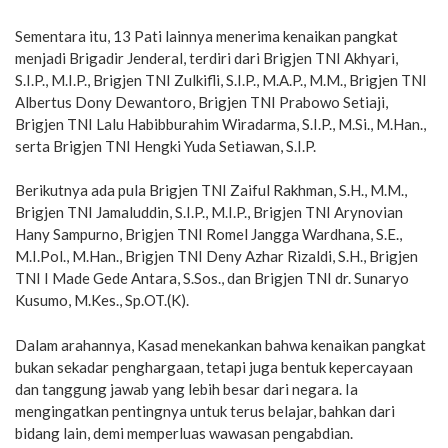
Sementara itu, 13 Pati lainnya menerima kenaikan pangkat
menjadi Brigadir Jenderal, terdiri dari Brigjen TNI Akhyari,
S.I.P., M.I.P., Brigjen TNI Zulkifli, S.I.P., M.A.P., M.M., Brigjen TNI
Albertus Dony Dewantoro, Brigjen TNI Prabowo Setiaji,
Brigjen TNI Lalu Habibburahim Wiradarma, S.I.P., M.Si., M.Han.,
serta Brigjen TNI Hengki Yuda Setiawan, S.I.P.
Berikutnya ada pula Brigjen TNI Zaiful Rakhman, S.H., M.M.,
Brigjen TNI Jamaluddin, S.I.P., M.I.P., Brigjen TNI Arynovian
Hany Sampurno, Brigjen TNI Romel Jangga Wardhana, S.E.,
M.I.Pol., M.Han., Brigjen TNI Deny Azhar Rizaldi, S.H., Brigjen
TNI I Made Gede Antara, S.Sos., dan Brigjen TNI dr. Sunaryo
Kusumo, M.Kes., Sp.OT.(K).
Dalam arahannya, Kasad menekankan bahwa kenaikan pangkat
bukan sekadar penghargaan, tetapi juga bentuk kepercayaan
dan tanggung jawab yang lebih besar dari negara. Ia
mengingatkan pentingnya untuk terus belajar, bahkan dari
bidang lain, demi memperluas wawasan pengabdian.