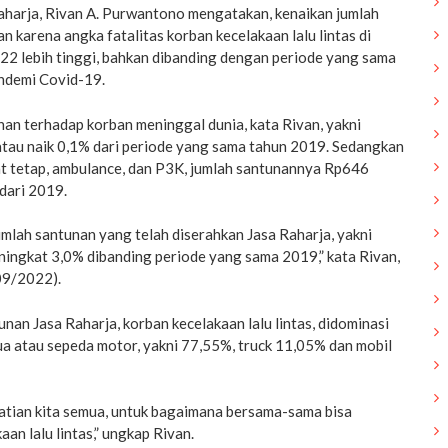
aharja, Rivan A. Purwantono mengatakan, kenaikan jumlah
an karena angka fatalitas korban kecelakaan lalu lintas di
22 lebih tinggi, bahkan dibanding dengan periode yang sama
ndemi Covid-19.
unan terhadap korban meninggal dunia, kata Rivan, yakni
atau naik 0,1% dari periode yang sama tahun 2019. Sedangkan
at tetap, ambulance, dan P3K, jumlah santunannya Rp646
 dari 2019.
umlah santunan yang telah diserahkan Jasa Raharja, yakni
eningkat 3,0% dibanding periode yang sama 2019,” kata Rivan,
/09/2022).
nan Jasa Raharja, korban kecelakaan lalu lintas, didominasi
ua atau sepeda motor, yakni 77,55%, truck 11,05% dan mobil
hatian kita semua, untuk bagaimana bersama-sama bisa
an lalu lintas,” ungkap Rivan.