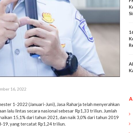
F
K
S
1
K
R
A
K
mber 16, 2022
A
ster 1-2022 (Januari-Juni), Jasa Raharja telah menyerahkan
an lalu lintas secara nasional sebesar Rp1,33 triliun. Jumlah
naikan 15,1% dari tahun 2021, dan naik 3,0% dari tahun 2019
19, yang tercatat Rp1,24 triliun.