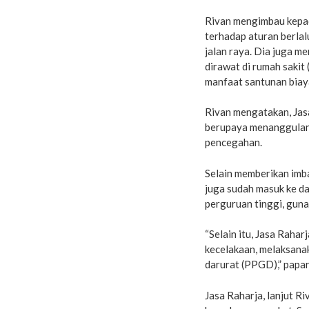
Rivan mengimbau kepad
terhadap aturan berlalu
jalan raya. Dia juga 
dirawat di rumah sakit
manfaat santunan biaya
Rivan mengatakan, Jasa
berupaya menanggulang
pencegahan.
Selain memberikan imb
juga sudah masuk ke da
perguruan tinggi, guna
“Selain itu, Jasa Rah
kecelakaan, melaksana
darurat (PPGD),” papar
Jasa Raharja, lanjut R