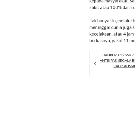
kepada masyarakat. Saa
sakit atau 100% dari 
Tak hanya itu, melalui
meninggal dunia juga s
kecelakaan, atau 4 jam
berkasnya, yakni 11 men
DANREM 052/WKR A
ANTISIPASI SEGALA
RADIKALISM