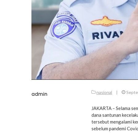
nasional
|
Septe
admin
JAKARTA – Selama seme
dana santunan kecelaka
tersebut mengalami ke
sebelum pandemi Covid-