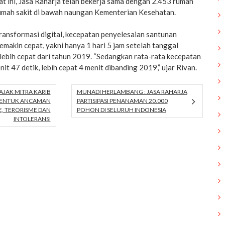
t ini, Jasa Raharja telah bekerja sama dengan 2.453 rumah
rumah sakit di bawah naungan Kementerian Kesehatan.
 transformasi digital, kecepatan penyelesaian santunan
emakin cepat, yakni hanya 1 hari 5 jam setelah tanggal
 lebih cepat dari tahun 2019. “Sedangkan rata-rata kecepatan
it 47 detik, lebih cepat 4 menit dibanding 2019,” ujar Rivan.
JAK MITRA KARIB
MUNADI HERLAMBANG : JASA RAHARJA
 BENTUK ANCAMAN
PARTISIPASI PENANAMAN 20.000
E, TERORISME DAN
POHON DI SELURUH INDONESIA
INTOLERANSI