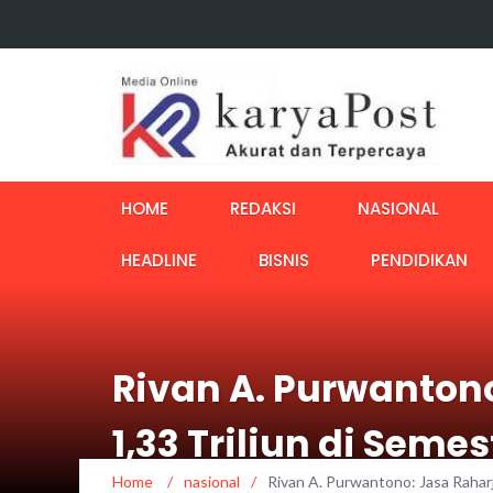
HOME
REDAKSI
NASIONAL
HEADLINE
BISNIS
PENDIDIKAN
Rivan A. Purwanton
1,33 Triliun di Semes
Home
/
nasional
/
Rivan A. Purwantono: Jasa Rahar