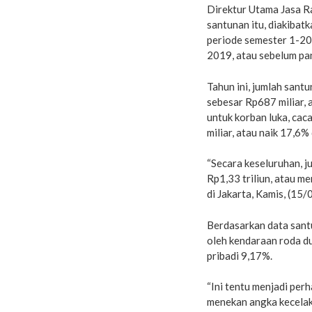
Direktur Utama Jasa R
santunan itu, diakibatk
periode semester 1-20
2019, atau sebelum pa
Tahun ini, jumlah sant
sebesar Rp687 miliar, 
untuk korban luka, cac
miliar, atau naik 17,6%
“Secara keseluruhan, j
Rp1,33 triliun, atau m
di Jakarta, Kamis, (15
Berdasarkan data santu
oleh kendaraan roda d
pribadi 9,17%.
“Ini tentu menjadi per
menekan angka kecelaka