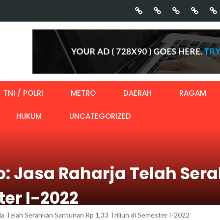
TNI / POLRI
METRO
DAERAH
RAGAM
HUKUM
UNCATEGORIZED
o: Jasa Raharja Telah Se
ter I-2022
ja Telah Serahkan Santunan Rp 1,33 Triliun di Semester I-2022