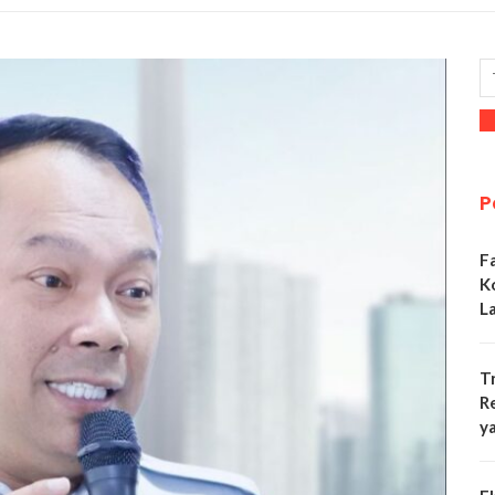
P
F
K
L
T
R
y