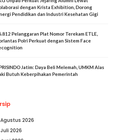
KG Unpad Perkuat Jejaring Alumni Lewat
olaborasi dengan Krista Exhibition, Dorong
inergi Pendidikan dan Industri Kesehatan Gigi
6.812 Pelanggaran Plat Nomor Terekam ETLE,
orlantas Polri Perkuat dengan Sistem Face
ecognition
PRISINDO Jatim: Daya Beli Melemah, UMKM Alas
aki Butuh Keberpihakan Pemerintah
rsip
Agustus 2026
Juli 2026