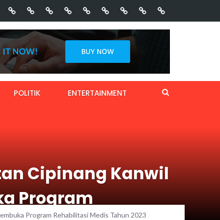
POLITIK
ENTERTAINMENT
tan Cipinang Kanwil
ka Program
embuka Program Rehabilitasi Medis Tahun 2023