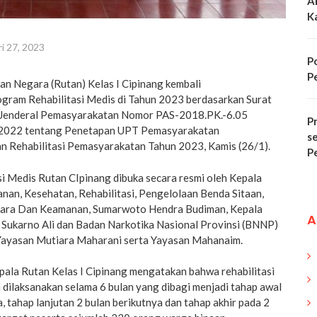
A
K
i 27, 2023
P
P
an Negara (Rutan) Kelas I Cipinang kembali
ram Rehabilitasi Medis di Tahun 2023 berdasarkan Surat
 Jenderal Pemasyarakatan Nomor PAS-2018.PK.-6.05
Pr
 2022 tentang Penetapan UPT Pemasyarakatan
s
 Rehabilitasi Pemasyarakatan Tahun 2023, Kamis (26/1).
P
i Medis Rutan CIpinang dibuka secara resmi oleh Kepala
nan, Kesehatan, Rehabilitasi, Pengelolaan Benda Sitaan,
ara Dan Keamanan, Sumarwoto Hendra Budiman, Kepala
A
g Sukarno Ali dan Badan Narkotika Nasional Provinsi (BNNP)
 Yayasan Mutiara Maharani serta Yayasan Mahanaim.
ala Rutan Kelas I Cipinang mengatakan bahwa rehabilitasi
dilaksanakan selama 6 bulan yang dibagi menjadi tahap awal
, tahap lanjutan 2 bulan berikutnya dan tahap akhir pada 2