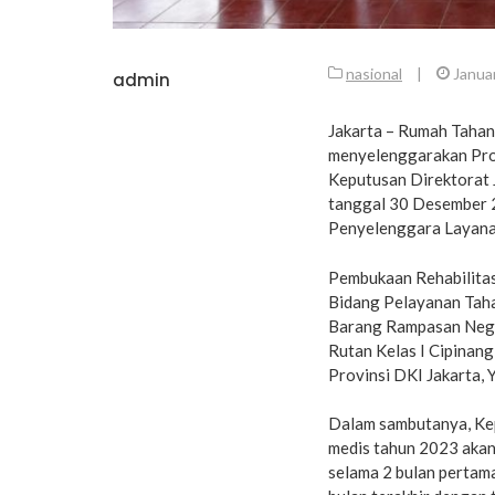
nasional
|
Januar
admin
Jakarta – Rumah Tahan
menyelenggarakan Prog
Keputusan Direktorat
tanggal 30 Desember
Penyelenggara Layanan
Pembukaan Rehabilitas
Bidang Pelayanan Taha
Barang Rampasan Neg
Rutan Kelas I Cipinan
Provinsi DKI Jakarta,
Dalam sambutanya, Kep
medis tahun 2023 akan 
selama 2 bulan pertama