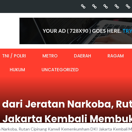
TNI / POLRI
METRO
DAERAH
RAGAM
HUKUM
UNCATEGORIZED
 dari Jeratan Narkoba, Ru
Jakarta Kembali Membu
n Narkoba, Rutan Cipinang Kanwil Kemenkumham DKI Jakarta Kembali M