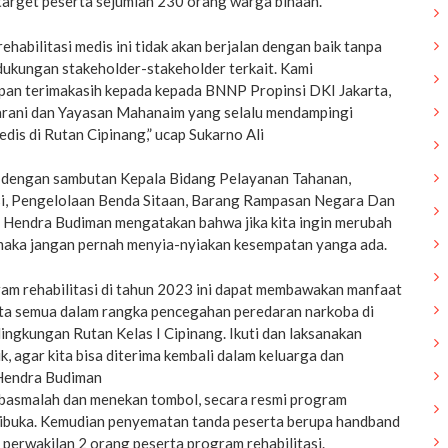
target peserta sejumlah 230 orang warga binaan.
ehabilitasi medis ini tidak akan berjalan dengan baik tanpa
dukungan stakeholder-stakeholder terkait. Kami
pan terimakasih kepada kepada BNNP Propinsi DKI Jakarta,
rani dan Yayasan Mahanaim yang selalu mendampingi
edis di Rutan Cipinang,” ucap Sukarno Ali
 dengan sambutan Kepala Bidang Pelayanan Tahanan,
si, Pengelolaan Benda Sitaan, Barang Rampasan Negara Dan
Hendra Budiman mengatakan bahwa jika kita ingin merubah
k maka jangan pernah menyia-nyiakan kesempatan yanga ada.
m rehabilitasi di tahun 2023 ini dapat membawakan manfaat
ita semua dalam rangka pencegahan peredaran narkoba di
lingkungan Rutan Kelas I Cipinang. Ikuti dan laksanakan
k, agar kita bisa diterima kembali dalam keluarga dan
 Hendra Budiman
asmalah dan menekan tombol, secara resmi program
h dibuka. Kemudian penyematan tanda peserta berupa handband
 perwakilan 2 orang peserta program rehabilitasi.