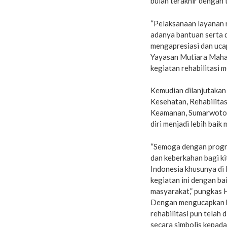
bulan terakhir dengan 
“Pelaksanaan layanan r
adanya bantuan serta 
mengapresiasi dan uca
Yayasan Mutiara Maha
kegiatan rehabilitasi m
Kemudian dilanjutakan
Kesehatan, Rehabilita
Keamanan, Sumarwoto 
diri menjadi lebih bai
“Semoga dengan progra
dan keberkahan bagi k
Indonesia khusunya di 
kegiatan ini dengan bai
masyarakat,” pungkas
Dengan mengucapkan b
rehabilitasi pun tela
secara simbolis kepada