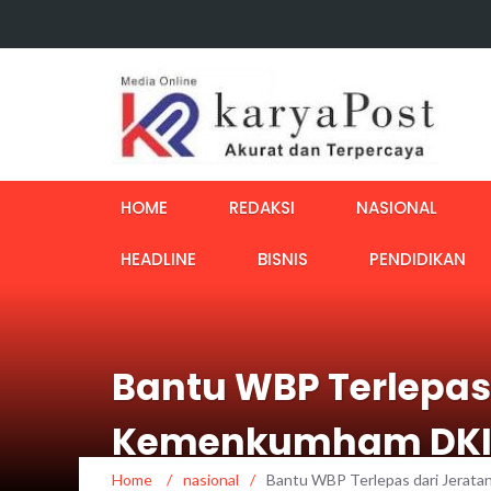
HOME
REDAKSI
NASIONAL
HEADLINE
BISNIS
PENDIDIKAN
Bantu WBP Terlepas
Kemenkumham DKI 
Home
/
nasional
/
Bantu WBP Terlepas dari Jerata