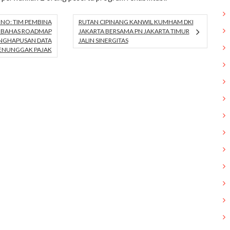
NO: TIM PEMBINA
RUTAN CIPINANG KANWIL KUMHAM DKI
L BAHAS ROADMAP
JAKARTA BERSAMA PN JAKARTA TIMUR
ENGHAPUSAN DATA
JALIN SINERGITAS
ENUNGGAK PAJAK