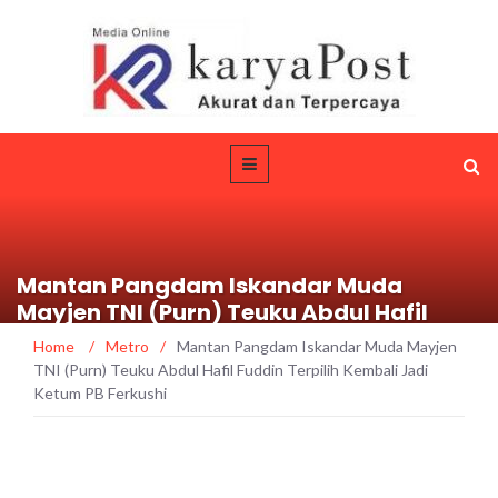
Mantan Pangdam Iskandar Muda
Mayjen TNI (Purn) Teuku Abdul Hafil
Fuddin Terpilih Kembali Jadi Ketum PB
Home
/
Metro
/
Mantan Pangdam Iskandar Muda Mayjen
Ferkushi
TNI (Purn) Teuku Abdul Hafil Fuddin Terpilih Kembali Jadi
Ketum PB Ferkushi