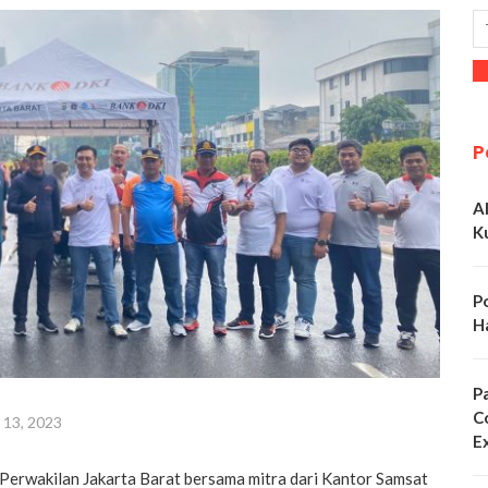
P
A
K
P
H
P
C
 13, 2023
E
 Perwakilan Jakarta Barat bersama mitra dari Kantor Samsat