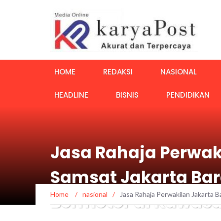
HOME
REDAKSI
NASIONAL
HEADLINE
BISNIS
PENDIDIKAN
Jasa Rahaja Perwak
Samsat Jakarta Bar
Home
/
nasional
/
Jasa Rahaja Perwakilan Jakarta 
Bermotor di Kawas