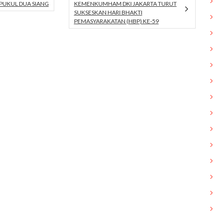
PUKUL DUA SIANG
KEMENKUMHAM DKI JAKARTA TURUT
SUKSESKAN HARI BHAKTI
PEMASYARAKATAN (HBP) KE-59