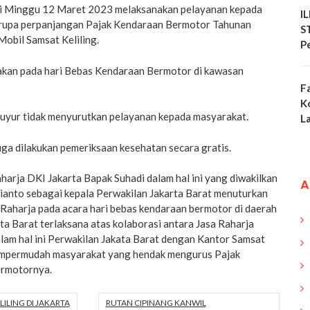
ri Minggu 12 Maret 2023 melaksanakan pelayanan kepada
I
erupa perpanjangan Pajak Kendaraan Bermotor Tahunan
S
bil Samsat Keliling.
P
nakan pada hari Bebas Kendaraan Bermotor di kawasan
F
K
yur tidak menyurutkan pelayanan kepada masyarakat.
L
ga dilakukan pemeriksaan kesehatan secara gratis.
arja DKI Jakarta Bapak Suhadi dalam hal ini yang diwakilkan
A
anto sebagai kepala Perwakilan Jakarta Barat menuturkan
Raharja pada acara hari bebas kendaraan bermotor di daerah
a Barat terlaksana atas kolaborasi antara Jasa Raharja
lam hal ini Perwakilan Jakata Barat dengan Kantor Samsat
empermudah masyarakat yang hendak mengurus Pajak
rmotornya.
LILING DI JAKARTA
RUTAN CIPINANG KANWIL