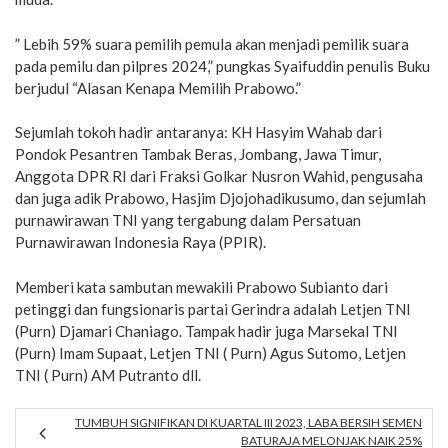
” Lebih 59% suara pemilih pemula akan menjadi pemilik suara
pada pemilu dan pilpres 2024,” pungkas Syaifuddin penulis Buku
berjudul “Alasan Kenapa Memilih Prabowo.”
Sejumlah tokoh hadir antaranya: KH Hasyim Wahab dari
Pondok Pesantren Tambak Beras, Jombang, Jawa Timur,
Anggota DPR RI dari Fraksi Golkar Nusron Wahid, pengusaha
dan juga adik Prabowo, Hasjim Djojohadikusumo, dan sejumlah
purnawirawan TNI yang tergabung dalam Persatuan
Purnawirawan Indonesia Raya (PPIR).
Memberi kata sambutan mewakili Prabowo Subianto dari
petinggi dan fungsionaris partai Gerindra adalah Letjen TNI
(Purn) Djamari Chaniago. Tampak hadir juga Marsekal TNI
(Purn) Imam Supaat, Letjen TNI ( Purn) Agus Sutomo, Letjen
TNI ( Purn) AM Putranto dll.
TUMBUH SIGNIFIKAN DI KUARTAL III 2023, LABA BERSIH SEMEN
BATURAJA MELONJAK NAIK 25%