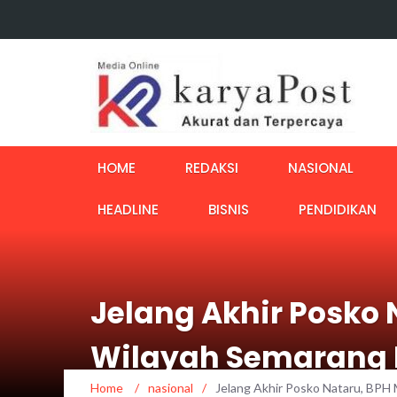
HOME
REDAKSI
NASIONAL
HEADLINE
BISNIS
PENDIDIKAN
Jelang Akhir Posko 
Wilayah Semarang B
Home
/
nasional
/
Jelang Akhir Posko Nataru, BPH 