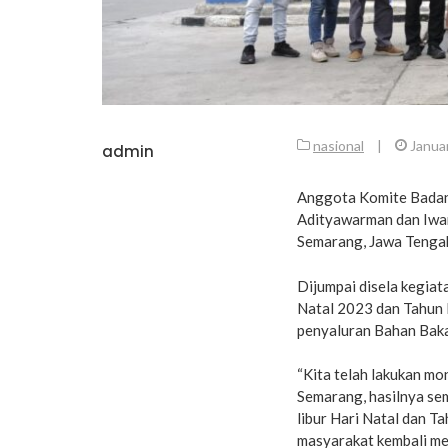
nasional
|
Januar
admin
Anggota Komite Badan
Adityawarman dan Iwan
Semarang, Jawa Tengah
Dijumpai disela kegiat
Natal 2023 dan Tahun 
penyaluran Bahan Baka
“Kita telah lakukan mo
Semarang, hasilnya se
libur Hari Natal dan Ta
masyarakat kembali men