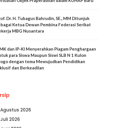
erluasan Objek Praperadilan dalam KUHAP Baru
of. Dr. H. Tubagus Bahrudin, SE., MM Ditunjuk
ebagai Ketua Dewan Pembina Federasi Serikat
ekerja MBG Nusantara
MK dan IP-KI Menyerahkan Piagam Penghargaan
ntuk para Siswa Maupun Siswi SLB N 1 Kulon
rogo dengan tema Mewujudkan Pendidikan
klusif dan Berkeadilan
rsip
Agustus 2026
Juli 2026