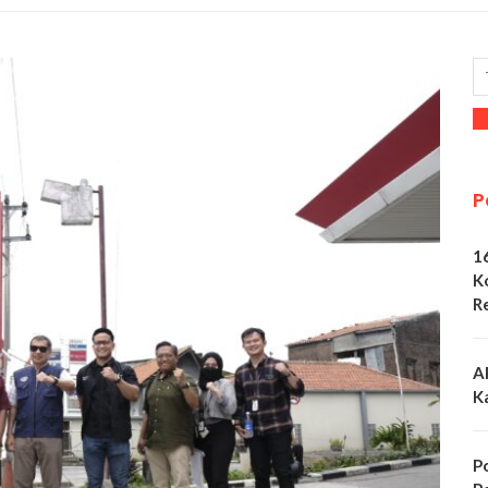
P
1
K
R
A
K
P