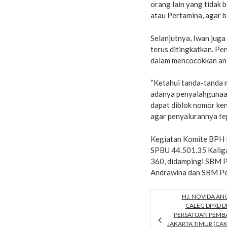
orang lain yang tidak 
atau Pertamina, agar bi
Selanjutnya, Iwan jug
terus ditingkatkan. P
dalam mencocokkan an
“Ketahui tanda-tanda m
adanya penyalahgunaa
dapat diblok nomor ken
agar penyalurannya tep
Kegiatan Komite BPH M
SPBU 44.501.35 Kalig
360, didampingi SBM 
Andrawina dan SBM Per
HJ. NOVIDA ANGR
CALEG DPRD DK
PERSATUAN PEMB
JAKARTA TIMUR (C