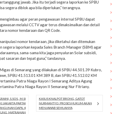
bertanggung jawab. Jika itu terjadi segera laporkan ke SPBU
sa segera diblok apa bila diperlukan,” terangnya.
a mengimbau agar peran pengawasan internal SPBU dapat
engawasan melalui CCTV agar terus dimaksimalkan dan detail
tara nomor kendaraan dan QR Code.
anipulasi nomor kendaraan, jika diketahui dan ditemukan
n segera laporkan kepada Sales Branch Manager (SBM) agar
daraannya, sama-sama kita jaga penyaluran Solar subsidi,
at sasaran dan tepat guna,” tandasnya.
igas di Semarang yang dilakukan di SPBU 44.501.39 Kubro,
awe, SPBU 41.513.01 KM 389 B, dan SPBU 41.512.02 KM
Pertamina Patra Niaga Rayon I Semarang Aditya Agung
tamina Patra Niaga Rayon II Semarang Nur Fitriany.
AINI, S.SOS., M.SI
KASUS KNALPOT BRONG, GATOT
I JAKARTA PARTAI
NURMANTYO: PROSES HUKUM AKAN
ANGUNAN DAPIL 4
MENJAWAB SEMUANYA
AKUNG, MATRAMAN