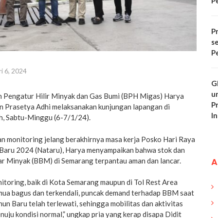
P
Pr
s
P
i 6, 2024
G
u
 Pengatur Hilir Minyak dan Gas Bumi (BPH Migas) Harya
P
 Prasetya Adhi melaksanakan kunjungan lapangan di
In
, Sabtu-Minggu (6-7/1/24).
an monitoring jelang berakhirnya masa kerja Posko Hari Raya
Baru 2024 (Nataru), Harya menyampaikan bahwa stok dan
A
r Minyak (BBM) di Semarang terpantau aman dan lancar.
nitoring, baik di Kota Semarang maupun di Tol Rest Area
mua bagus dan terkendali, puncak demand terhadap BBM saat
hun Baru telah terlewati, sehingga mobilitas dan aktivitas
uju kondisi normal,” ungkap pria yang kerap disapa Didit