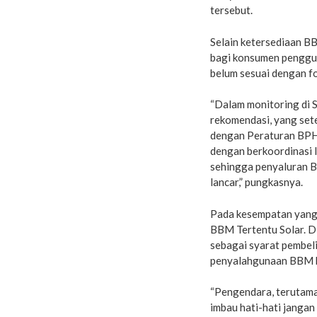
tersebut.
Selain ketersediaan BB
bagi konsumen penggun
belum sesuai dengan f
“Dalam monitoring di 
rekomendasi, yang sete
dengan Peraturan BPH 
dengan berkoordinasi l
sehingga penyaluran B
lancar,” pungkasnya.
Pada kesempatan yang 
BBM Tertentu Solar. D
sebagai syarat pembel
penyalahgunaan BBM b
“Pengendara, terutama
imbau hati-hati janga