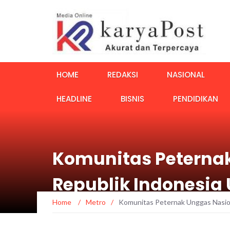
HOME
REDAKSI
NASIONAL
HEADLINE
BISNIS
PENDIDIKAN
Komunitas Peterna
Republik Indonesia
Home
/
Metro
/
Komunitas Peternak Unggas Nasio