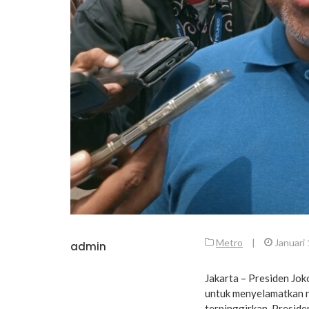
Metro
|
Januari
admin
Jakarta – Presiden Jok
untuk menyelamatkan n
terpinggirkan. Presid