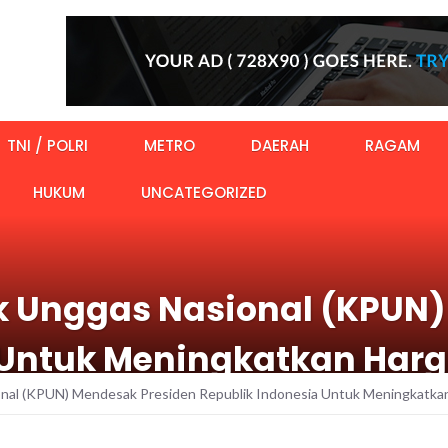
TNI / POLRI
METRO
DAERAH
RAGAM
HUKUM
UNCATEGORIZED
k Unggas Nasional (KPUN)
 Untuk Meningkatkan Har
nal (KPUN) Mendesak Presiden Republik Indonesia Untuk Meningkatkan