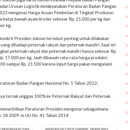
adan Urusan Logistik melaksanakan Peraturan Badan Pangan
2022 mengenai Harga Acuan Pembelian di Tingkat Produsen
 batas bawah ayam broiler sebesar Rp. 21.000 per kg dan
per kg.
konkrit Presiden Jokowi tersebut penting untuk dilakukan
 yang dihadapi peternak rakyat dan peternak mandiri. Saat ini
ngkat peternak rakyat dan peternak mandiri hanya sebesar Rp.
p. 17.000 per kg. Jauh dibawah rata-rata harga produksi
00 sampai Rp. 21.500 karena input harga pakan mengalami
Peraturan Badan Pangan Nasional No. 5 Tahun 2022;
ya ternak unggas 100% ke Peternak Rakyat dan Peternak
 menerbitkan Peraturan Presiden mengenai sebagaimana
. 18 2009 Jo UU No. 41 Tahun 2014
IK PRATAMA RUTAN
JABATAN DICOPOT HABIBIE, PRABOWO