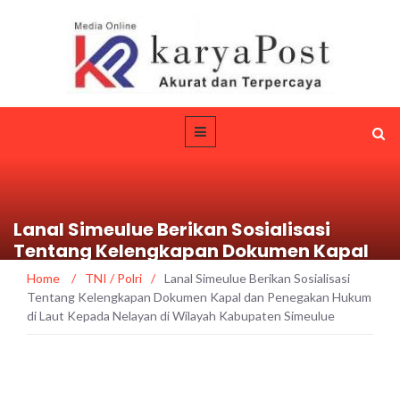
Lanal Simeulue Berikan Sosialisasi
Tentang Kelengkapan Dokumen Kapal
dan Penegakan Hukum di Laut Kepada
Home
/
TNI / Polri
/
Lanal Simeulue Berikan Sosialisasi
Nelayan di Wilayah Kabupaten
Tentang Kelengkapan Dokumen Kapal dan Penegakan Hukum
Simeulue
di Laut Kepada Nelayan di Wilayah Kabupaten Simeulue