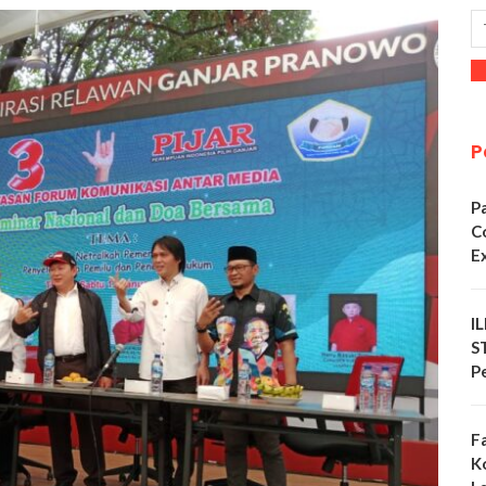
P
P
C
E
I
S
P
F
K