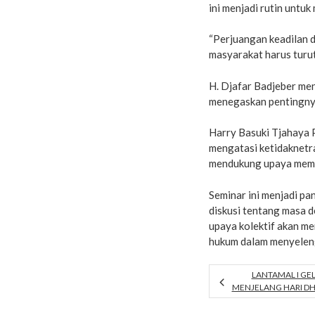
ini menjadi rutin unt
“Perjuangan keadilan d
masyarakat harus turut 
H. Djafar Badjeber me
menegaskan pentingny
Harry Basuki Tjahaya
mengatasi ketidaknetra
mendukung upaya memp
Seminar ini menjadi p
diskusi tentang masa d
upaya kolektif akan m
hukum dalam menyelen
LANTAMAL I GE
MENJELANG HARI D