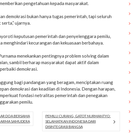
uk memberikan pengetahuan kepada masyarakat.
an demokrasi bukan hanya tugas pemerintah, tapi seluruh
serta,” ujarnya.
nyoroti keputusan pemerintah dan penyelenggara pemilu,
a menghindari kecurangan dan kekuasaan berbahaya.
 Purnama menekankan pentingnya problem solving dalam
lan, sambil berharap masyarakat dapat aktif dalam
erbaiki demokrasi.
anggung bagi pandangan yang beragam, menciptakan ruang
epan demokrasi dan keadilan di Indonesia. Dengan harapan,
emperkuat fondasi netralitas pemerintah dan penegakan
ggarakan pemilu.
LAR DOA BERSAMA
PEMILU CURANG, GATOT NURMANTYO:
HARMA SAMUDERA
SELAMATKAN INDONESIA DARI
DISINTEGRASI BANGSA