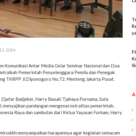
L
T
R
y
 13, 2024
F
K
S
um Komunikasi Antar Media Gelar Seminar Nasional dan Doa
etralkah Pemerintah Penyelenggara Pemilu dan Penegak
ung TKRPP Jl.Diponogoro No.72. Menteng Jakarta Pusat.
A
. Djafar Badjeber, Harry Basuki Tjahaya Purnama, Suta
, menyajikan pandangan mengenai netralitas pemerintah,
donesia Raya dan sambutan dari Ketua Yayasan Forkam, Harry
miruddin menyampaikan harapannya agar kegiatan semacam