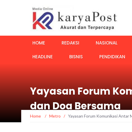
HOME
REDAKSI
NASIONAL
HEADLINE
BISNIS
PENDIDIKAN
Yayasan Forum Komu
dan Doa Bersama
Home
/
Metro
/
Yayasan Forum Komunikasi Antar M