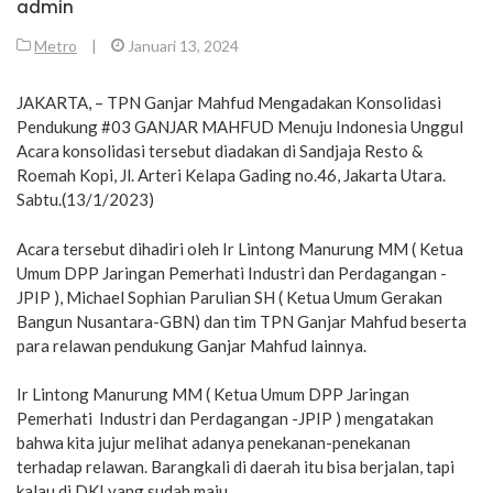
admin
Metro
|
Januari 13, 2024
JAKARTA, – TPN Ganjar Mahfud Mengadakan Konsolidasi
Pendukung #03 GANJAR MAHFUD Menuju Indonesia Unggul
Acara konsolidasi tersebut diadakan di Sandjaja Resto &
Roemah Kopi, Jl. Arteri Kelapa Gading no.46, Jakarta Utara.
Sabtu.(13/1/2023)
Acara tersebut dihadiri oleh Ir Lintong Manurung MM ( Ketua
Umum DPP Jaringan Pemerhati Industri dan Perdagangan -
JPIP ), Michael Sophian Parulian SH ( Ketua Umum Gerakan
Bangun Nusantara-GBN) dan tim TPN Ganjar Mahfud beserta
para relawan pendukung Ganjar Mahfud lainnya.
Ir Lintong Manurung MM ( Ketua Umum DPP Jaringan
Pemerhati Industri dan Perdagangan -JPIP ) mengatakan
bahwa kita jujur melihat adanya penekanan-penekanan
terhadap relawan. Barangkali di daerah itu bisa berjalan, tapi
kalau di DKI yang sudah maju.