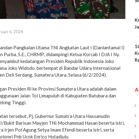
S
K
J
uari 6, 2024
1
andan Pangkalan Utama TNI Angkatan Laut I (Danlantamal I)
K
n Purba, S.E., CHRMP., didampingi Ketua Korcab I DJA I Ny.
R
enyambut kedatangan Presiden Republik Indonesia Joko
iana Joko Widodo, bertempat di Bandar Udara Internasional
n Deli Serdang, Sumatera Utara, Selasa (6/2/2024).
A
an Presiden RI ke Provinsi Sumatera Utara adalah dalam
ggunaan Jalan Tol Limapuluh di Kabupaten Batubara dan
bing Tinggi.
atan tersebut, Pj. Gubernur Sumatra Utara Hassanudin
m I/Bukit Barisan Mayjen TNI Mochammad Hasan beserta istri,
 Irjen Pol Agung Setya Imam Efendi beserta istri, serta
lonel Pnb Ucok Enrico Hutadjulu.