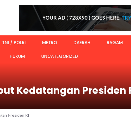
TNI / POLRI
METRO
DAERAH
RAGAM
HUKUM
UNCATEGORIZED
ut Kedatangan Presiden 
gan Presiden RI