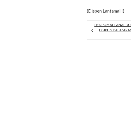
(Dispen Lantamal I)
DENPOMAL LANAL DU
DISIPLIN DALAM R