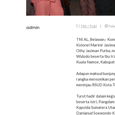
TNI / Polri
|
Febr
admin
TNI AL, Belawan,- Kom
Kolonel Marinir Jasima
Othy Jasiman Purba, m
Widodo beserta Ibu Ir
Kuala Namoe, Kabupate
Adapun maksud kunjung
rangka meresmikan pen
meninjau RSUD Kota Te
Turut hadir dalam kegi
beserta istri, Pangda
Kapolda Sumatera Utara
Danlanud Soewondo Ko