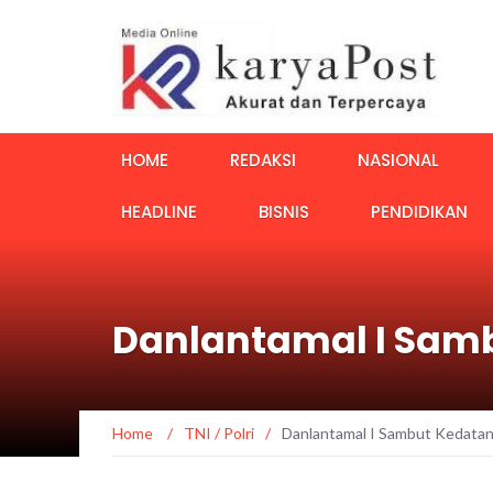
HOME
REDAKSI
NASIONAL
HEADLINE
BISNIS
PENDIDIKAN
Danlantamal I Samb
Home
/
TNI / Polri
/
Danlantamal I Sambut Kedatan