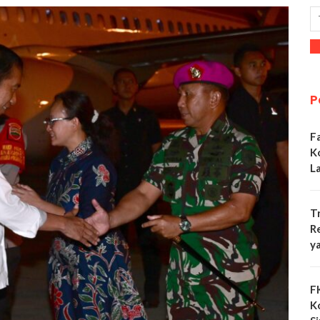
P
F
K
L
T
R
y
F
K