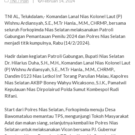
TNI / Polri
|
Februari 14, 2024
TNI AL, Telukdalam,- Komandan Lanal Nias Kolonel Laut (P)
Wishnu Ardiansyah, S.E., M.Tr Hanla., M.M., CHRMP., bersama
seluruh Forkopimda Nias Selatan melaksanakan Patroli
Gabungan Pemantauan Pemilu 2024 dan Polres Nias Selatan
menjadi titik kumpulnya, Rabu (14/2/2024).
Hadir dalam kegiatan Patroli Gabungan, Bupati Nias Selatan
Dr. Hilarius Duha, S.H., M.H., Komandan Lanal Nias Kolonel Laut
(P) Wishnu Ardiansyah, S.E., M.Tr Hanla., M.M., CHRMP.,
Dandim 0123 Nias Letkol Inf Torang Parulian Malau, Kapolres
Nias Selatan AKBP Boney Wahyu Wicaksono, S.I.K., Pamatwil
Kepulauan Nias Dirpolairud Polda Sumut Kombespol Rudi
Rifani.
Start dari Polres Nias Selatan, Forkopimda menuju Desa
Bawomataluo memantau TPS, mengunjungi Tokoh Masyarakat
Adat dan makan siang, selanjutnya kembali ke Polres Nias
Selatan untuk melaksanakan Vicon bersama PJ. Gubernur