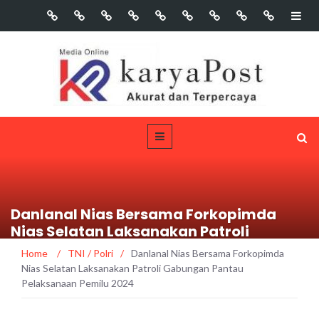
Danlanal Nias Bersama Forkopimda
Nias Selatan Laksanakan Patroli
Gabungan Pantau Pelaksanaan Pemilu
Home
/
TNI / Polri
/
Danlanal Nias Bersama Forkopimda
2024
Nias Selatan Laksanakan Patroli Gabungan Pantau
Pelaksanaan Pemilu 2024