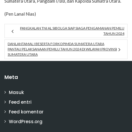
Sumatera Utara, Pangdam I/BB, dan Kapolda Sumatra Utara.
(Pen Lanal Nias)
PANGKALAN TNI AL SIBOLGA SIAP SIAGA PENGAMANAN PEMILU
TAHUN 2024
DANLANTAMAL I BESERTA FORKOPIMDA SUMATERA UTARA
PANTAU PELAKSANAAN PEMILU TAHUN 2024 DI WILAYAH PROVINSI
SUMATERA UTARA
Meta
Masuk
Feed entri
Feed komentar
WordPress.org