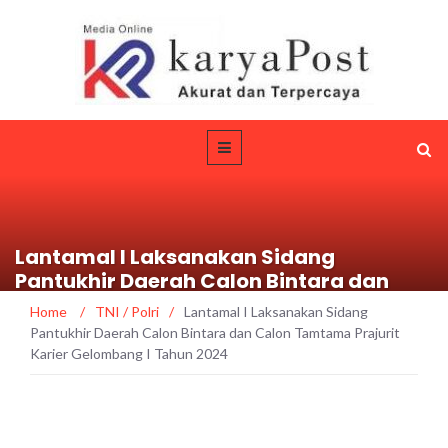
Lantamal I Laksanakan Sidang
Pantukhir Daerah Calon Bintara dan
Calon Tamtama Prajurit Karier
Home
/
TNI / Polri
/
Lantamal I Laksanakan Sidang
Gelombang I Tahun 2024
Pantukhir Daerah Calon Bintara dan Calon Tamtama Prajurit
Karier Gelombang I Tahun 2024