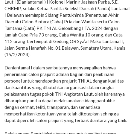
Laut I (Danlantamal ) I Kolonel Marinir Jasiman Purba, S.E.,
CHRMP., selaku Ketua Panitia Seleksi Daerah (Panda) Lantamal
I Belawan memimpin Sidang Pantukhirda (Penentuan Akhir
Daerah) Calon Bintara (Caba) Pria dan Wanita serta Calon
Tamtama (Cata) PK TNI AL Gelombang I TA. 2024 dengan
jumlah Caba Pria 73 orang, Caba Wanita 10 orang, dan Cata
112 orang, bertempat di Gedung OB Sya’af Mako Lantamal I,
Jalan Serma Hanafiah No. 01 Belawan, Sumatera Utara, Kamis
(15/2/2024).
Danlantamal I dalam sambutannya menyampaikan bahwa
penerimaan calon prajurit adalah bagian dari pembinaan
personel untuk mendapatkan prajurit TNI AL dengan kualitas
dan kuantitas yang dibutuhkan organisasi dalam rangka
pelaksanaan tugas pokok TNI Angkatan Laut, oleh karenanya
diharapkan panitia dapat melaksanakan sidang pantukhir
dengan cermat, teliti, transparan, dan senantiasa
memperhatikan ketentuan yang telah ditetapkan sehingga
dapat diperoleh calon prajurit yang terbaik diantara yang baik.
Pelaksanaan Pantukhirda bertujuan untuk melihat secara