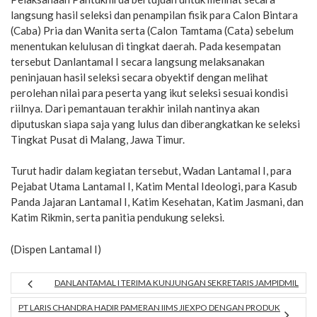
langsung hasil seleksi dan penampilan fisik para Calon Bintara
(Caba) Pria dan Wanita serta (Calon Tamtama (Cata) sebelum
menentukan kelulusan di tingkat daerah. Pada kesempatan
tersebut Danlantamal I secara langsung melaksanakan
peninjauan hasil seleksi secara obyektif dengan melihat
perolehan nilai para peserta yang ikut seleksi sesuai kondisi
riilnya. Dari pemantauan terakhir inilah nantinya akan
diputuskan siapa saja yang lulus dan diberangkatkan ke seleksi
Tingkat Pusat di Malang, Jawa Timur.
Turut hadir dalam kegiatan tersebut, Wadan Lantamal I, para
Pejabat Utama Lantamal I, Katim Mental Ideologi, para Kasub
Panda Jajaran Lantamal I, Katim Kesehatan, Katim Jasmani, dan
Katim Rikmin, serta panitia pendukung seleksi.
(Dispen Lantamal I)
DANLANTAMAL I TERIMA KUNJUNGAN SEKRETARIS JAMPIDMIL
PT LARIS CHANDRA HADIR PAMERAN IIMS JIEXPO DENGAN PRODUK