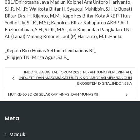
081/Dhirotsaha Jaya Madiun Kolonel Arm Untoro Hariyanto,
S.I.P., M.I.P.; Walikota Blitar H. Syauqul Muhibbin, S.H.I.; Bupati
Blitar Drs. H. Rijanto, M.M.; Kapolres Blitar Kota AKBP Titus
Yudho Uly, S.I.K., M.Si.; Kapolres Blitar Kabupaten AKBP Arif
Fazlurrahman, S.H., S.I.K., M.Si.; dan Komandan Pangkalan TNI
AL (Lanal) Malang Kolonel Laut (P) Hartanto, M.Tr.Hanla.
_Kepala Biro Humas Settama Lemhannas RI_
_Brigjen TNI Mirza Agus, S.I.P._
INDONESIA DIGITAL FORUM 2025: PERAN KUNCI PEMERINTAH,
INDUSTRI DAN MASYARAKAT UNTUK KOLABORASI MEMBANGUN
EKOSISTEM DIGITAL INDONESIA
HUT KE-65 SOKSI GELAR RAPIMNAS I DAN MUNAS XII
Meta
Masuk