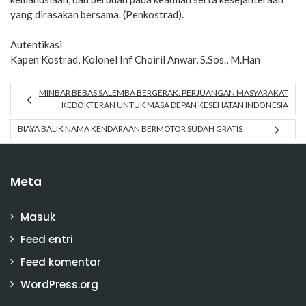
yang dirasakan bersama. (Penkostrad).
Autentikasi
Kapen Kostrad, Kolonel Inf Choiril Anwar, S.Sos., M.Han
MINBAR BEBAS SALEMBA BERGERAK: PERJUANGAN MASYARAKAT
KEDOKTERAN UNTUK MASA DEPAN KESEHATAN INDONESIA
BIAYA BALIK NAMA KENDARAAN BERMOTOR SUDAH GRATIS
Meta
Masuk
Feed entri
Feed komentar
WordPress.org