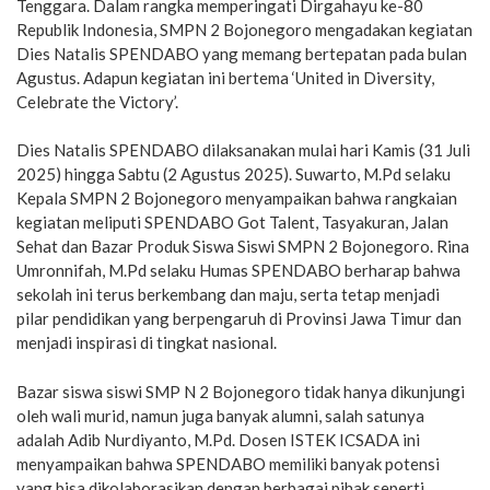
Tenggara. Dalam rangka memperingati Dirgahayu ke-80
Republik Indonesia, SMPN 2 Bojonegoro mengadakan kegiatan
Dies Natalis SPENDABO yang memang bertepatan pada bulan
Agustus. Adapun kegiatan ini bertema ‘United in Diversity,
Celebrate the Victory’.
Dies Natalis SPENDABO dilaksanakan mulai hari Kamis (31 Juli
2025) hingga Sabtu (2 Agustus 2025). Suwarto, M.Pd selaku
Kepala SMPN 2 Bojonegoro menyampaikan bahwa rangkaian
kegiatan meliputi SPENDABO Got Talent, Tasyakuran, Jalan
Sehat dan Bazar Produk Siswa Siswi SMPN 2 Bojonegoro. Rina
Umronnifah, M.Pd selaku Humas SPENDABO berharap bahwa
sekolah ini terus berkembang dan maju, serta tetap menjadi
pilar pendidikan yang berpengaruh di Provinsi Jawa Timur dan
menjadi inspirasi di tingkat nasional.
Bazar siswa siswi SMP N 2 Bojonegoro tidak hanya dikunjungi
oleh wali murid, namun juga banyak alumni, salah satunya
adalah Adib Nurdiyanto, M.Pd. Dosen ISTEK ICSADA ini
menyampaikan bahwa SPENDABO memiliki banyak potensi
yang bisa dikolaborasikan dengan berbagai pihak seperti