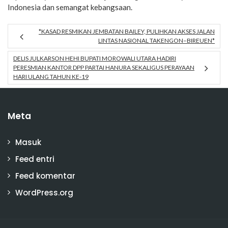
Indonesia dan semangat kebangsaan.
*KASAD RESMIKAN JEMBATAN BAILEY, PULIHKAN AKSES JALAN
LINTAS NASIONAL TAKENGON–BIREUEN*
DELIS JULKARSON HEHI BUPATI MOROWALI UTARA HADIRI
PERESMIAN KANTOR DPP PARTAI HANURA SEKALIGUS PERAYAAN
HARI ULANG TAHUN KE-19
Meta
Masuk
Feed entri
Feed komentar
WordPress.org