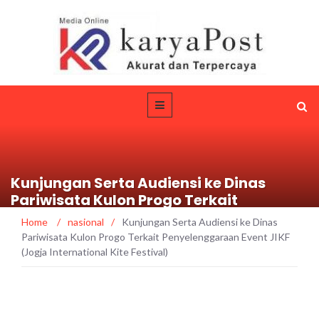
Kunjungan Serta Audiensi ke Dinas
Pariwisata Kulon Progo Terkait
Penyelenggaraan Event JIKF (Jogja
Home
/
nasional
/
Kunjungan Serta Audiensi ke Dinas
International Kite Festival)
Pariwisata Kulon Progo Terkait Penyelenggaraan Event JIKF
(Jogja International Kite Festival)