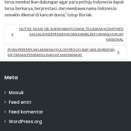
terus memberikan dukungan agar para petinju Indonesia dapat
terus berkarya, berprestasi, dan membawa nama Indonesia
semakin dikenal di kancah dunia,” tutup Borlak.
HUT KE-18 KAI, DR. SURYA WAHYU DANIL TEGASKAN KOMITMEN
KAI JAGA INDEPENDENSI DAN KAWAL REFORMASI HUKUM
NASIONAL
PUAN PEREMPUAN AMANAH KULON PROGO SIAP JADI JEMBATAN
INFORMASI PEMBANGUNAN KE MASYARAKAT
Meta
Masuk
Feed entri
Feed komentar
WordPress.org