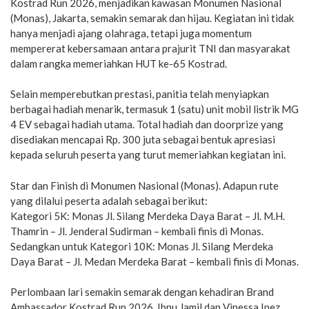
Kostrad Run 2026, menjadikan kawasan Monumen Nasional
(Monas), Jakarta, semakin semarak dan hijau. Kegiatan ini tidak
hanya menjadi ajang olahraga, tetapi juga momentum
mempererat kebersamaan antara prajurit TNI dan masyarakat
dalam rangka memeriahkan HUT ke-65 Kostrad.
Selain memperebutkan prestasi, panitia telah menyiapkan
berbagai hadiah menarik, termasuk 1 (satu) unit mobil listrik MG
4 EV sebagai hadiah utama. Total hadiah dan doorprize yang
disediakan mencapai Rp. 300 juta sebagai bentuk apresiasi
kepada seluruh peserta yang turut memeriahkan kegiatan ini.
Star dan Finish di Monumen Nasional (Monas). Adapun rute
yang dilalui peserta adalah sebagai berikut:
Kategori 5K: Monas Jl. Silang Merdeka Daya Barat – Jl. M.H.
Thamrin – Jl. Jenderal Sudirman – kembali finis di Monas.
Sedangkan untuk Kategori 10K: Monas Jl. Silang Merdeka
Daya Barat – Jl. Medan Merdeka Barat – kembali finis di Monas.
Perlombaan lari semakin semarak dengan kehadiran Brand
Ambassador Kostrad Run 2026, Ibnu Jamil dan Vinessa Inez.