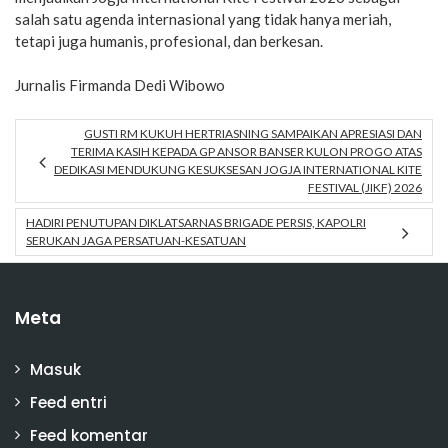
salah satu agenda internasional yang tidak hanya meriah,
tetapi juga humanis, profesional, dan berkesan.
Jurnalis Firmanda Dedi Wibowo
GUSTI RM KUKUH HERTRIASNING SAMPAIKAN APRESIASI DAN
TERIMA KASIH KEPADA GP ANSOR BANSER KULON PROGO ATAS
DEDIKASI MENDUKUNG KESUKSESAN JOGJA INTERNATIONAL KITE
FESTIVAL (JIKF) 2026
HADIRI PENUTUPAN DIKLATSARNAS BRIGADE PERSIS, KAPOLRI
SERUKAN JAGA PERSATUAN-KESATUAN
Meta
Masuk
Feed entri
Feed komentar