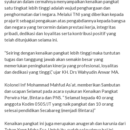
syukuran dalam cermahnya menyampaikan kenaikan pangkat
satu tingkat lebih tinggi adalah wujud penghargaan dan
penghormatan dari negara. Melalui TNI yang diberikan kepada
prajurit sebagai pengakuan atas pengabdiannya kepada bangsa
dan negara yang tercermin dalam prestasi kerja, integritas
pribadi, dedikasi dan loyalitas serta kontribusi positif yang
telah ditunjukkan selama ini.
“Seiring dengan kenaikan pangkat lebih tinggi maka tuntutan
tugas dan tanggung jawab akan semakin besar yang
memerlukan peningkatan kinerja yang profesional, loyalitas
dan dedikasi yang tinggi,” ujar KH. Drs Wahyudin Anwar MA.
Kolonel Inf Mohammad Mahfud As’at. memberikan Sambutan
dan ucapan Selamat pada acara syukuran Kenaikan Pangkat
Perwira Har, Bintara dan PNS. ” Selamat kepada 40 orang
anggota Kodim 0505/JT yang naik pangkat dan 10 orang
selesai pendidikan Secabareg (menjadi Bintara)”
Kenaikan pangkat ini juga merupakan anugerah dan karunia dari
Tuhan Yang Maha Esa. Untuk itu, sudah selayaknya hal ini