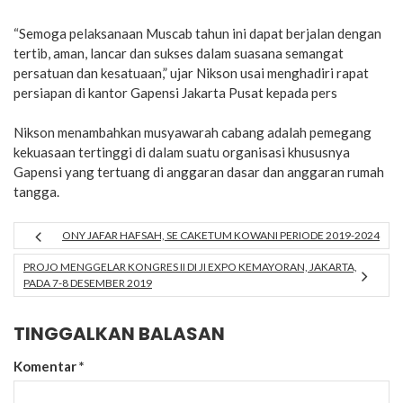
“Semoga pelaksanaan Muscab tahun ini dapat berjalan dengan
tertib, aman, lancar dan sukses dalam suasana semangat
persatuan dan kesatuaan,” ujar Nikson usai menghadiri rapat
persiapan di kantor Gapensi Jakarta Pusat kepada pers
Nikson menambahkan musyawarah cabang adalah pemegang
kekuasaan tertinggi di dalam suatu organisasi khususnya
Gapensi yang tertuang di anggaran dasar dan anggaran rumah
tangga.
ONY JAFAR HAFSAH, SE CAKETUM KOWANI PERIODE 2019-2024
PROJO MENGGELAR KONGRES II DI JI EXPO KEMAYORAN, JAKARTA,
PADA 7-8 DESEMBER 2019
TINGGALKAN BALASAN
Komentar
*