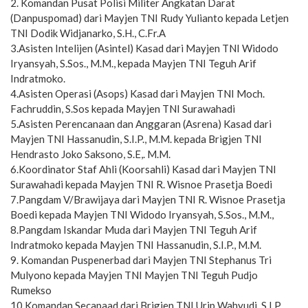
2. Komandan Pusat Polisi Militer Angkatan Darat
(Danpuspomad) dari Mayjen TNI Rudy Yulianto kepada Letjen
TNI Dodik Widjanarko, S.H., C.Fr.A
3.Asisten Intelijen (Asintel) Kasad dari Mayjen TNI Widodo
Iryansyah, S.Sos., M.M., kepada Mayjen TNI Teguh Arif
Indratmoko.
4.Asisten Operasi (Asops) Kasad dari Mayjen TNI Moch.
Fachruddin, S.Sos kepada Mayjen TNI Surawahadi
5.Asisten Perencanaan dan Anggaran (Asrena) Kasad dari
Mayjen TNI Hassanudin, S.I.P., M.M. kepada Brigjen TNI
Hendrasto Joko Saksono, S.E,. M.M.
6.Koordinator Staf Ahli (Koorsahli) Kasad dari Mayjen TNI
Surawahadi kepada Mayjen TNI R. Wisnoe Prasetja Boedi
7.Pangdam V/Brawijaya dari Mayjen TNI R. Wisnoe Prasetja
Boedi kepada Mayjen TNI Widodo Iryansyah, S.Sos., M.M.,
8.Pangdam Iskandar Muda dari Mayjen TNI Teguh Arif
Indratmoko kepada Mayjen TNI Hassanudin, S.I.P., M.M.
9. Komandan Puspenerbad dari Mayjen TNI Stephanus Tri
Mulyono kepada Mayjen TNI Mayjen TNI Teguh Pudjo
Rumekso
10.Komandan Secapaad dari Brigjen TNI Urip Wahyudi, S.I.P.,