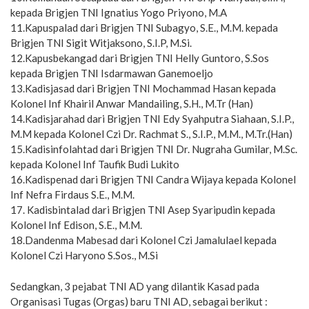
kepada Brigjen TNI Ignatius Yogo Priyono, M.A
11.Kapuspalad dari Brigjen TNI Subagyo, S.E., M.M. kepada
Brigjen TNI Sigit Witjaksono, S.I.P, M.Si.
12.Kapusbekangad dari Brigjen TNI Helly Guntoro, S.Sos
kepada Brigjen TNI Isdarmawan Ganemoeljo
13.Kadisjasad dari Brigjen TNI Mochammad Hasan kepada
Kolonel Inf Khairil Anwar Mandailing, S.H., M.Tr (Han)
14.Kadisjarahad dari Brigjen TNI Edy Syahputra Siahaan, S.I.P.,
M.M kepada Kolonel Czi Dr. Rachmat S., S.I.P., M.M., M.Tr.(Han)
15.Kadisinfolahtad dari Brigjen TNI Dr. Nugraha Gumilar, M.Sc.
kepada Kolonel Inf Taufik Budi Lukito
16.Kadispenad dari Brigjen TNI Candra Wijaya kepada Kolonel
Inf Nefra Firdaus S.E., M.M.
17. Kadisbintalad dari Brigjen TNI Asep Syaripudin kepada
Kolonel Inf Edison, S.E., M.M.
18.Dandenma Mabesad dari Kolonel Czi Jamalulael kepada
Kolonel Czi Haryono S.Sos., M.Si
Sedangkan, 3 pejabat TNI AD yang dilantik Kasad pada
Organisasi Tugas (Orgas) baru TNI AD, sebagai berikut :