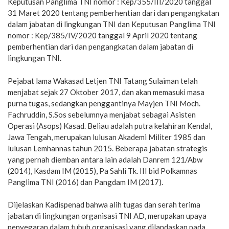
Keputusan Panglima TNI nomor : Kep/355/III/2020 tanggal
31 Maret 2020 tentang pemberhentian dari dan pengangkatan
dalam jabatan di lingkungan TNI dan Keputusan Panglima TNI
nomor : Kep/385/IV/2020 tanggal 9 April 2020 tentang
pemberhentian dari dan pengangkatan dalam jabatan di
lingkungan TNI.
Pejabat lama Wakasad Letjen TNI Tatang Sulaiman telah
menjabat sejak 27 Oktober 2017, dan akan memasuki masa
purna tugas, sedangkan penggantinya Mayjen TNI Moch.
Fachruddin, S.Sos sebelumnya menjabat sebagai Asisten
Operasi (Asops) Kasad. Beliau adalah putra kelahiran Kendal,
Jawa Tengah, merupakan lulusan Akademi Militer 1985 dan
lulusan Lemhannas tahun 2015. Beberapa jabatan strategis
yang pernah diemban antara lain adalah Danrem 121/Abw
(2014), Kasdam IM (2015), Pa Sahli Tk. III bid Polkamnas
Panglima TNI (2016) dan Pangdam IM (2017).
Dijelaskan Kadispenad bahwa alih tugas dan serah terima
jabatan di lingkungan organisasi TNI AD, merupakan upaya
penyegaran dalam tubuh organisasi yang dilandaskan pada