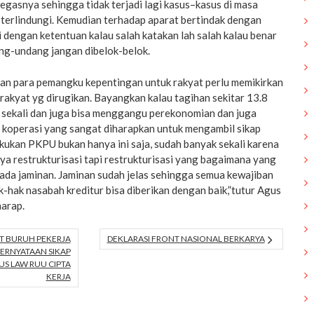
egasnya sehingga tidak terjadi lagi kasus–kasus di masa
terlindungi. Kemudian terhadap aparat bertindak dengan
i dengan ketentuan kalau salah katakan lah salah kalau benar
ng-undang jangan dibelok-belok.
an para pemangku kepentingan untuk rakyat perlu memikirkan
rakyat yg dirugikan. Bayangkan kalau tagihan sekitar 13.8
ar sekali dan juga bisa menggangu perekonomian dan juga
koperasi yang sangat diharapkan untuk mengambil sikap
kukan PKPU bukan hanya ini saja, sudah banyak sekali karena
 restrukturisasi tapi restrukturisasi yang bagaimana yang
 ada jaminan. Jaminan sudah jelas sehingga semua kewajiban
k-hak nasabah kreditur bisa diberikan dengan baik,”tutur Agus
arap.
T BURUH PEKERJA
DEKLARASI FRONT NASIONAL BERKARYA
ERNYATAAN SIKAP
S LAW RUU CIPTA
KERJA