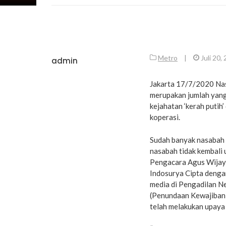
Metro
|
Juli 20,
admin
Jakarta 17/7/2020 Nas
merupakan jumlah yang 
kejahatan ‘kerah putih
koperasi.
Sudah banyak nasabah 
nasabah tidak kembali 
Pengacara Agus Wijaya
Indosurya Cipta dengan
media di Pengadilan N
(Penundaan Kewajiban
telah melakukan upaya