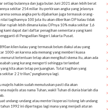
iar setiap bulannya dan juga bulan Juni 2021 akan lebih berat
lannya sekitar 254 miliar itu perkiraan angka yang jelasnya
 karena semua angka perlu dijabarkan juga termasuk orang-
nilai tagihannya 100 juta itu akan diberikan DP kalau tidak
miliar rupiah lebih dimana kalau DPnya 10% maka sekitar 1,6
ang kami dapat dari daftar penagihan sementara yang kami
pengganti di Pengadilan Negeri Jakarta Pusat.
 890an klien kalau yang termasuk belum diakui atau yang
itar 1000-an karena ada memang yang memberi kuasa
 menurut ketentuan tetap akan mengikuti skema itu, akan ada
nasabah yang kurang mengerti sehingga terlambat
u yang kita akan tetap perjuangkan. Total tagihan yang
sekitar 2 2 triliun,” pungkasnya lagi.
u majelis hakim sudah memutuskan pasti dia akan
na majelis atas nama Tuhan, wakil Tuhan di dunia biarlah dia
ab.
at undang-undang atau menteri koperasi tolong lah undang
tahun 1992 ini dipertegas lagi mana yang menjadi aturan