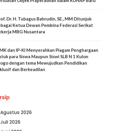
erluasan Objek Praperadilan dalam KUHAP Baru
of. Dr. H. Tubagus Bahrudin, SE., MM Ditunjuk
ebagai Ketua Dewan Pembina Federasi Serikat
ekerja MBG Nusantara
MK dan IP-KI Menyerahkan Piagam Penghargaan
ntuk para Siswa Maupun Siswi SLB N 1 Kulon
rogo dengan tema Mewujudkan Pendidikan
klusif dan Berkeadilan
rsip
Agustus 2026
Juli 2026