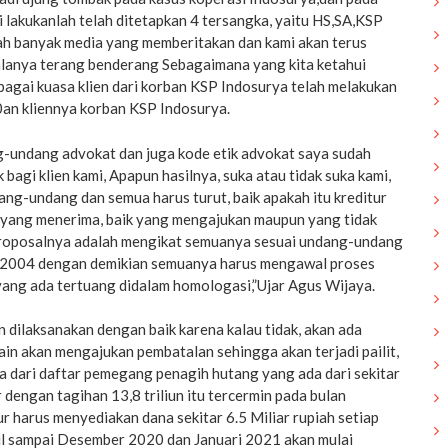
i lakukanlah telah ditetapkan 4 tersangka, yaitu HS,SA,KSP
telah banyak media yang memberitakan dan kami akan terus
anya terang benderang Sebagaimana yang kita ketahui
agai kuasa klien dari korban KSP Indosurya telah melakukan
0an kliennya korban KSP Indosurya.
-undang advokat dan juga kode etik advokat saya sudah
bagi klien kami, Apapun hasilnya, suka atau tidak suka kami,
dang-undang dan semua harus turut, baik apakah itu kreditur
yang menerima, baik yang mengajukan maupun yang tidak
proposalnya adalah mengikat semuanya sesuai undang-undang
n 2004 dengan demikian semuanya harus mengawal proses
yang ada tertuang didalam homologasi,”Ujar Agus Wijaya.
dilaksanakan dengan baik karena kalau tidak, akan ada
lain akan mengajukan pembatalan sehingga akan terjadi pailit,
ta dari daftar pemegang penagih hutang yang ada dari sekitar
 dengan tagihan 13,8 triliun itu tercermin pada bulan
 harus menyediakan dana sekitar 6.5 Miliar rupiah setiap
il sampai Desember 2020 dan Januari 2021 akan mulai