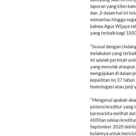
laporan yang klien kam
dan ,JI dalam hal ini 
memantau hingga segal
bahwa Agus Wijaya seb
yang terbaik bagi 100
“Sesuai dengan Undang
melakukan yang terbaik 
ini adalah perintah un
yang menolak ataupun 
mengajukan di dalam 
kepailitan no 37 tahu
homologasi atau janji 
“Mengenai apakah akan 
potensi kreditur yang 
karena kita melihat da
6000an sekian kreditur
September 2020 debitur
bulannya untuk mencic