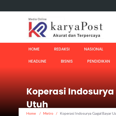
HOME
REDAKSI
NASIONAL
HEADLINE
BISNIS
PENDIDIKAN
Koperasi Indosurya
Utuh
Home
/
Metro
/
Koperasi Indosurya Gagal Bayar U