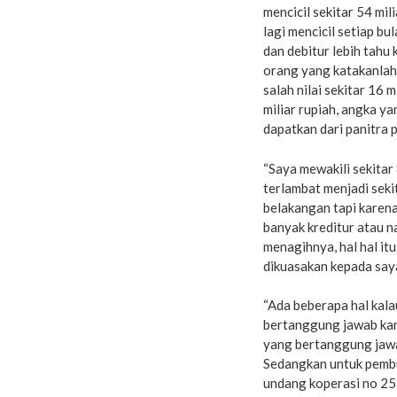
mencicil sekitar 54 mil
lagi mencicil setiap bu
dan debitur lebih tahu
orang yang katakanlah 
salah nilai sekitar 16 
miliar rupiah, angka y
dapatkan dari panitra 
“Saya mewakili sekitar
terlambat menjadi sek
belakangan tapi karena
banyak kreditur atau 
menagihnya, hal hal it
dikuasakan kepada saya 
“Ada beberapa hal kala
bertanggung jawab kare
yang bertanggung jaw
Sedangkan untuk pembu
undang koperasi no 25 