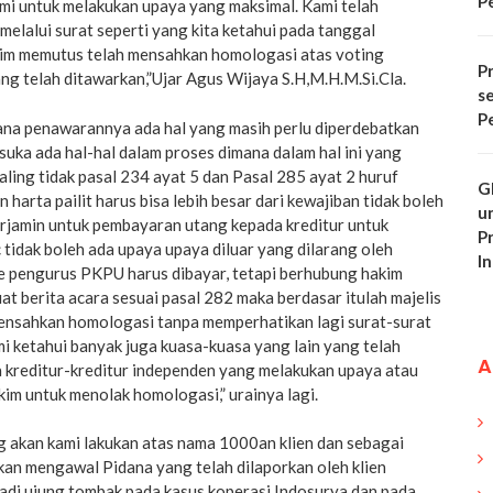
P
ami untuk melakukan upaya yang maksimal. Kami telah
elalui surat seperti yang kita ketahui pada tanggal
im memutus telah mensahkan homologasi atas voting
Pr
g telah ditawarkan,”Ujar Agus Wijaya S.H,M.H.M.Si.Cla.
s
P
na penawarannya ada hal yang masih perlu diperdebatkan
 suka ada hal-hal dalam proses dimana dalam hal ini yang
paling tidak pasal 234 ayat 5 dan Pasal 285 ayat 2 huruf
G
n harta pailit harus bisa lebih besar dari kewajiban tidak boleh
u
erjamin untuk pembayaran utang kepada kreditur untuk
P
tidak boleh ada upaya upaya diluar yang dilarang oleh
In
 pengurus PKPU harus dibayar, tetapi berhubung hakim
 berita acara sesuai pasal 282 maka berdasar itulah majelis
ensahkan homologasi tanpa memperhatikan lagi surat-surat
i ketahui banyak juga kuasa-kuasa yang lain yang telah
A
 kreditur-kreditur independen yang melakukan upaya atau
im untuk menolak homologasi,” urainya lagi.
 akan kami lakukan atas nama 1000an klien dan sebagai
n mengawal Pidana yang telah dilaporkan oleh klien
jadi ujung tombak pada kasus koperasi Indosurya,dan pada