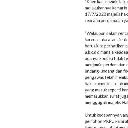
“Klien kami meminta k
melakukannya kemarin m
17/7/2020 majelis hak
rencana perdamaian yan
“Walaupun dalam renca
karena suka atau tidak
harus kita perhatikan 
a,b,c,d dimana a keadaa
adanya kondisi tidak t
menjamin perdamaian c 
undang-undang dan fee
pengawas telah membuat
hakim pemutus telah m
yang masuk seperti kam
memasukkan surat juga
menggugah majelis Hak
Untuk kedepannya yang
pemohon PKPU,kami aka
kami,yang saat ini men