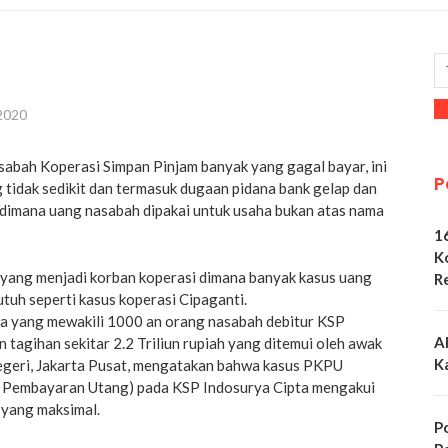
 2020
abah Koperasi Simpan Pinjam banyak yang gagal bayar, ini
P
tidak sedikit dan termasuk dugaan pidana bank gelap dan
’ dimana uang nasabah dipakai untuk usaha bukan atas nama
1
K
yang menjadi korban koperasi dimana banyak kasus uang
R
utuh seperti kasus koperasi Cipaganti.
 yang mewakili 1000 an orang nasabah debitur KSP
A
 tagihan sekitar 2.2 Triliun rupiah yang ditemui oleh awak
K
egeri, Jakarta Pusat, mengatakan bahwa kasus PKPU
 Pembayaran Utang) pada KSP Indosurya Cipta mengakui
 yang maksimal.
P