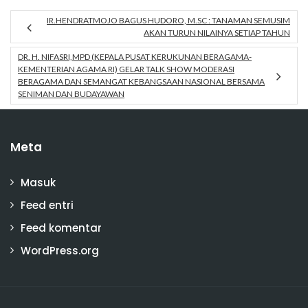
IR.HENDRATMOJO BAGUS HUDORO, M.SC : TANAMAN SEMUSIM
AKAN TURUN NILAINYA SETIAP TAHUN
DR. H. NIFASRI,MPD (KEPALA PUSAT KERUKUNAN BERAGAMA-
KEMENTERIAN AGAMA RI) GELAR TALK SHOW MODERASI
BERAGAMA DAN SEMANGAT KEBANGSAAN NASIONAL BERSAMA
SENIMAN DAN BUDAYAWAN
Meta
Masuk
Feed entri
Feed komentar
WordPress.org