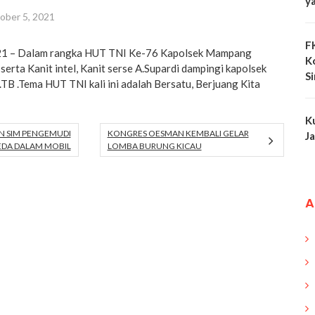
y
ober 5, 2021
F
021 – Dalam rangka HUT TNI Ke-76 Kapolsek Mampang
K
erta Kanit intel, Kanit serse A.Supardi dampingi kapolsek
S
B .Tema HUT TNI kali ini adalah Bersatu, Berjuang Kita
K
AN SIM PENGEMUDI
KONGRES OESMAN KEMBALI GELAR
J
EDA DALAM MOBIL
LOMBA BURUNG KICAU
A