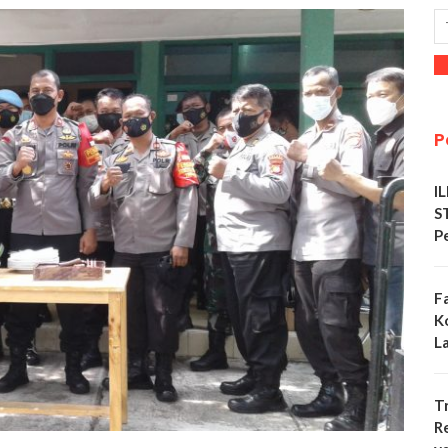
P
I
S
P
F
K
L
T
R