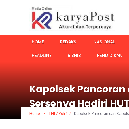
HOME
REDAKSI
NASIONAL
HEADLINE
BISNIS
PENDIDIKAN
Kapolsek Pancoran 
Sersenya Hadiri HU
Home
/
TNI / Polri
/
Kapolsek Pancoran dan Kapols