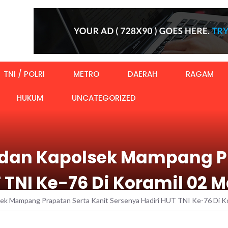
TNI / POLRI
METRO
DAERAH
RAGAM
HUKUM
UNCATEGORIZED
dan Kapolsek Mampang Pr
T TNI Ke-76 Di Koramil 0
ek Mampang Prapatan Serta Kanit Sersenya Hadiri HUT TNI Ke-76 Di K