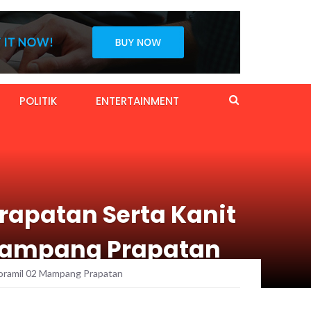
POLITIK
ENTERTAINMENT
apatan Serta Kanit
2 Mampang Prapatan
oramil 02 Mampang Prapatan