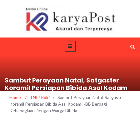
Sambut Perayaan Natal, Satgaster
Koramil Persiapan Bibida Asal Kodam
I/BB Berbagi Kebahagiaan Dengan
Home
/
TNI / Polri
/
Sambut Perayaan Natal, Satgaster
Warga Bibida
Koramil Persiapan Bibida Asal Kodam I/BB Berbagi
Kebahagiaan Dengan Warga Bibida