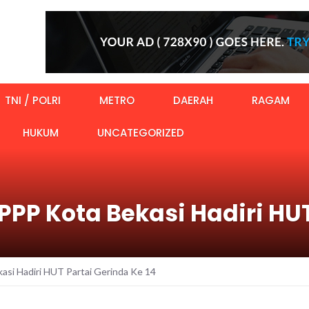
TNI / POLRI
METRO
DAERAH
RAGAM
HUKUM
UNCATEGORIZED
PPP Kota Bekasi Hadiri HU
si Hadiri HUT Partai Gerinda Ke 14