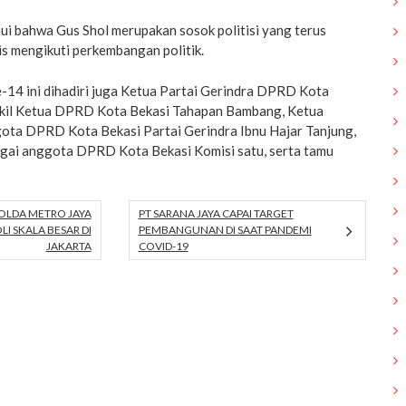
hui bahwa Gus Shol merupakan sosok politisi yang terus
s mengikuti perkembangan politik.
-14 ini dihadiri juga Ketua Partai Gerindra DPRD Kota
akil Ketua DPRD Kota Bekasi Tahapan Bambang, Ketua
gota DPRD Kota Bekasi Partai Gerindra Ibnu Hajar Tanjung,
agai anggota DPRD Kota Bekasi Komisi satu, serta tamu
POLDA METRO JAYA
PT SARANA JAYA CAPAI TARGET
I SKALA BESAR DI
PEMBANGUNAN DI SAAT PANDEMI
JAKARTA
COVID-19