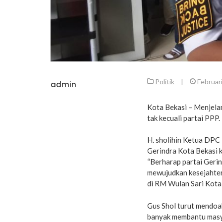
Politik
|
Februar
admin
Kota Bekasi – Menjelan
tak kecuali partai PPP.
H. sholihin Ketua DPC
Gerindra Kota Bekasi k
“Berharap partai Geri
mewujudkan kesejahter
di RM Wulan Sari Kota
Gus Shol turut mendoa
banyak membantu masy