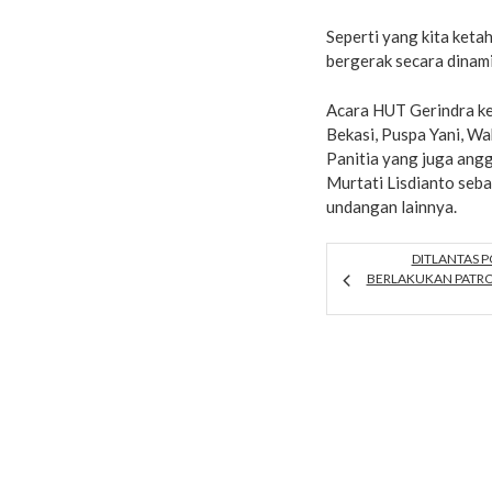
Seperti yang kita keta
bergerak secara dinami
Acara HUT Gerindra ke
Bekasi, Puspa Yani, W
Panitia yang juga ang
Murtati Lisdianto seb
undangan lainnya.
DITLANTAS 
BERLAKUKAN PATROL