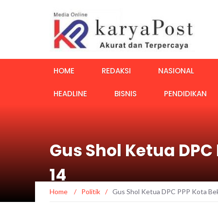
HOME
REDAKSI
NASIONAL
HEADLINE
BISNIS
PENDIDIKAN
Gus Shol Ketua DPC 
14
Home
/
Politik
/
Gus Shol Ketua DPC PPP Kota Beka