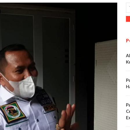
P
A
K
P
H
P
C
E