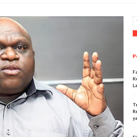
P
F
K
L
T
R
y