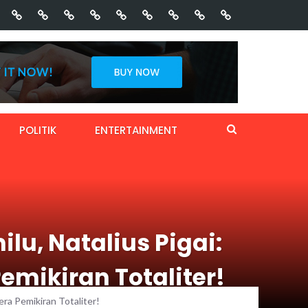
POLITIK
ENTERTAINMENT
u, Natalius Pigai:
emikiran Totaliter!
ra Pemikiran Totaliter!