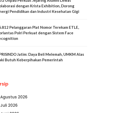
KG Unpad Perkuat Jejaring Alumni Lewat
olaborasi dengan Krista Exhibition, Dorong
inergi Pendidikan dan Industri Kesehatan Gigi
6.812 Pelanggaran Plat Nomor Terekam ETLE,
orlantas Polri Perkuat dengan Sistem Face
ecognition
PRISINDO Jatim: Daya Beli Melemah, UMKM Alas
aki Butuh Keberpihakan Pemerintah
rsip
Agustus 2026
Juli 2026