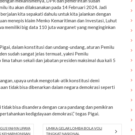
 dengan mekanismenya, DPR dan pemerintah sudah
lu itu akan dilaksanakan pada 14 Februari 2024. Jadi
erjalan kita sepakati dahulu untuk kita jalankan dengan
Puan menepis klaim Menko Kemaritiman dan Investasi, Luhut
wa memiliki big data 110 juta warganet yang menginginkan
Pigai, dalam konstitusi dan undang-undang, aturan Pemilu
den sudah sangat jelas termuat, yakni Pemilu
 lima tahun sekali dan jabatan presiden maksimal dua kali 5
dangan, upaya untuk mengotak-atik konstitusi demi
an tidak bisa dibenarkan dalam negara demokrasi seperti
 tidak bisa disandera dengan cara pandang dan pemikiran
i pertahankan kedigdayaan demokrasi,” tegas Pigai.
GUS YAHYA UPAYA
UMIKA GELAR LOMBA BOLA VOLI
K KEHARMONISAN
TINGKAT NASIONAL