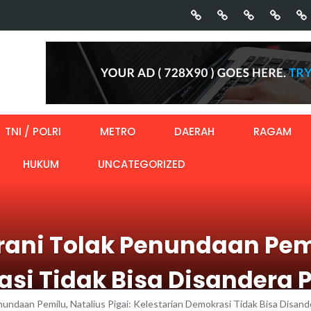
TNI / POLRI
METRO
DAERAH
RAGAM
HUKUM
UNCATEGORIZED
ni Tolak Penundaan Pemil
si Tidak Bisa Disandera P
ndaan Pemilu, Natalius Pigai: Kelestarian Demokrasi Tidak Bisa Disande