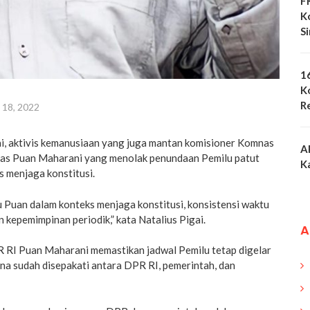
F
K
S
1
K
R
 18, 2022
ai, aktivis kemanusiaan yang juga mantan komisioner Komnas
A
gas Puan Maharani yang menolak penundaan Pemilu patut
K
 menjaga konstitusi.
u Puan dalam konteks menjaga konstitusi, konsistensi waktu
 kepemimpinan periodik,” kata Natalius Pigai.
A
 RI Puan Maharani memastikan jadwal Pemilu tetap digelar
a sudah disepakati antara DPR RI, pemerintah, dan