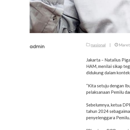
nasional
|
Maret
admin
Jakarta – Natalius Pig
HAM, menilai sikap te
didukung dalam konteks
“Kita setuju dengan Ib
pelaksanaan Pemilu dan
Sebelumnya, ketua DPR
tahun 2024 sebagaiman
penyelenggara Pemilu.