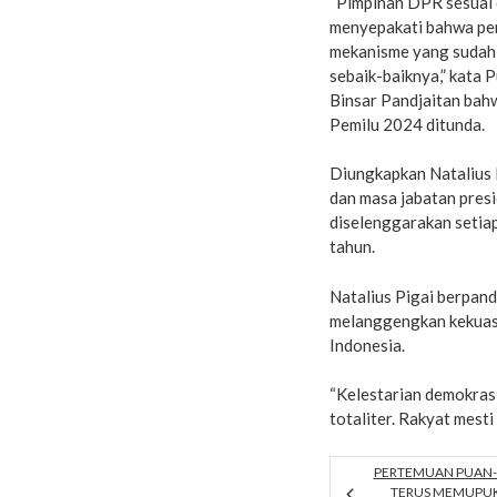
“Pimpinan DPR sesuai
menyepakati bahwa pemi
mekanisme yang sudah b
sebaik-baiknya,” kata 
Binsar Pandjaitan bah
Pemilu 2024 ditunda.
Diungkapkan Natalius 
dan masa jabatan presi
diselenggarakan setiap
tahun.
Natalius Pigai berpan
melanggengkan kekuasa
Indonesia.
“Kelestarian demokrasi
totaliter. Rakyat mest
PERTEMUAN PUAN-
TERUS MEMUPU