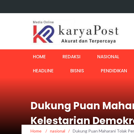
HOME
REDAKSI
NASIONAL
HEADLINE
BISNIS
PENDIDIKAN
Dukung Puan Mahara
Kelestarian Demokra
Home
/
nasional
/
Dukung Puan Maharani Tolak Penu