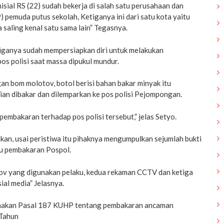
isial RS (22) sudah bekerja di salah satu perusahaan dan
9) pemuda putus sekolah, Ketiganya ini dari satu kota yaitu
 saling kenal satu sama lain” Tegasnya.
tiganya sudah mempersiapkan diri untuk melakukan
s polisi saat massa dipukul mundur.
gan bom molotov, botol berisi bahan bakar minyak itu
ian dibakar dan dilemparkan ke pos polisi Pejompongan.
embakaran terhadap pos polisi tersebut,” jelas Setyo.
n, usai peristiwa itu pihaknya mengumpulkan sejumlah bukti
u pembakaran Pospol.
ov yang digunakan pelaku, kedua rekaman CCTV dan ketiga
sial media” Jelasnya.
enakan Pasal 187 KUHP tentang pembakaran ancaman
 Tahun