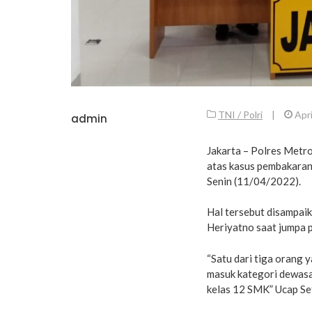
TNI / Polri
|
Apri
admin
Jakarta – Polres Metro
atas kasus pembakaran 
Senin (11/04/2022).
Hal tersebut disampai
Heriyatno saat jumpa p
“Satu dari tiga orang 
masuk kategori dewasa,
kelas 12 SMK” Ucap Se