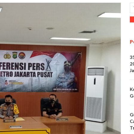
P
3
2
Ja
K
G
G
C
T