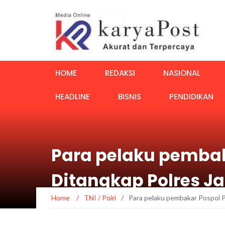
HOME
REDAKSI
NASIONAL
HEADLINE
BISNIS
PENDIDIKAN
Para pelaku pemba
Ditangkap Polres J
Home
/
TNI / Polri
/
Para pelaku pembakar Pospol 