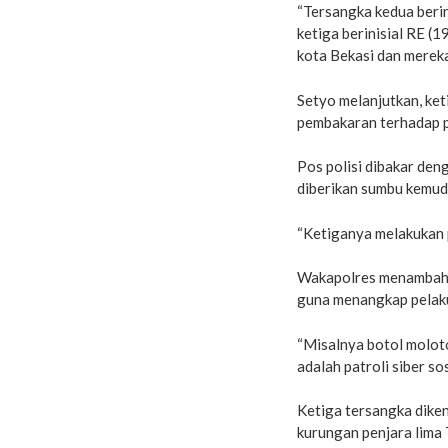
“Tersangka kedua berin
ketiga berinisial RE (1
kota Bekasi dan mereka
Setyo melanjutkan, ke
pembakaran terhadap po
Pos polisi dibakar den
diberikan sumbu kemud
“Ketiganya melakukan p
Wakapolres menambahka
guna menangkap pelak
“Misalnya botol molot
adalah patroli siber so
Ketiga tersangka dik
kurungan penjara lima