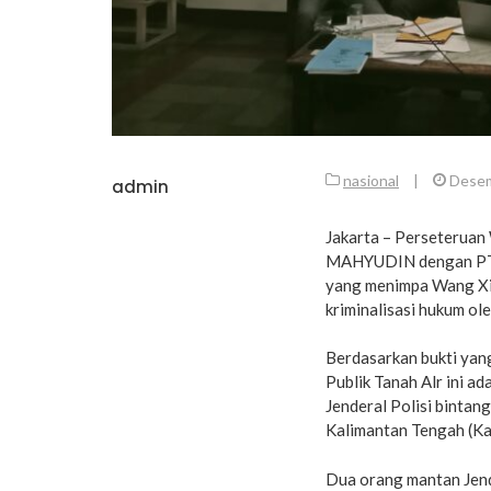
nasional
|
Desem
admin
Jakarta – Perseteru
MAHYUDIN dengan PT. 
yang menimpa Wang Xi
kriminalisasi hukum o
Berdasarkan bukti ya
Publik Tanah Alr ini a
Jenderal Polisi bintan
Kalimantan Tengah (Ka
Dua orang mantan Jende