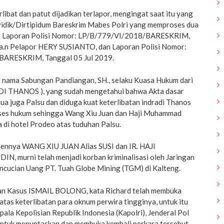
bat dan patut dijadikan terlapor, mengingat saat itu yang
idik/Dirtipidum Bareskrim Mabes Polri yang memproses dua
kni Laporan Polisi Nomor: LP/B/779/VI/2018/BARESKRIM,
 a.n Pelapor HERY SUSIANTO, dan Laporan Polisi Nomor:
BARESKRIM, Tanggal 05 Jul 2019.
as nama Sabungan Pandiangan, SH., selaku Kuasa Hukum dari
I THANOS ), yang sudah mengetahui bahwa Akta dasar
dua juga Palsu dan diduga kuat keterlibatan indradi Thanos
ses hukum sehingga Wang Xiu Juan dan Haji Muhammad
 di hotel Prodeo atas tuduhan Palsu.
iennya WANG XIU JUAN Alias SUSI dan IR. HAJl
urni telah menjadi korban kriminalisasi oleh Jaringan
cucian Uang PT. Tuah Globe Mining (TGM) di Kalteng.
an Kasus ISMAIL BOLONG, kata Richard telah membuka
i atas keterlibatan para oknum perwira tingginya, untuk itu
la Kepolisian Republik Indonesia (Kapolri), Jenderal Pol
untuk menuntaskan dan membuka kembali perkara tersebut