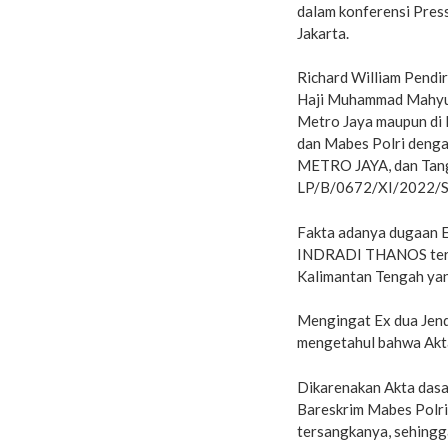
dalam konferensi Pres
Jakarta.
Richard William Pendi
Haji Muhammad Mahyudin
Metro Jaya maupun di 
dan Mabes Polri den
METRO JAYA, dan Tang
LP/B/0672/XI/2022/S
Fakta adanya dugaan E
INDRADI THANOS terli
Kalimantan Tengah yan
Mengingat Ex dua Jende
mengetahul bahwa Akta 
Dikarenakan Akta dasar
Bareskrim Mabes Polri 
tersangkanya, sehingg