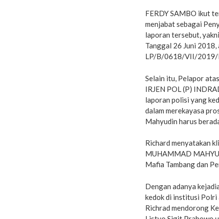
FERDY SAMBO ikut terli
menjabat sebagai Peny
laporan tersebut, ya
Tanggal 26 Juni 2018,
LP/B/0618/VII/2019/
Selain itu, Pelapor at
IRJEN POL (P) INDRAD
laporan polisi yang ke
dalam merekayasa pro
Mahyudin harus berada
Richard menyatakan kl
MUHAMMAD MAHYUDIN, m
Mafia Tambang dan Pen
Dengan adanya kejadi
kedok di institusi Polr
Richrad mendorong Kepa
Listyo Sigit Prabowo 