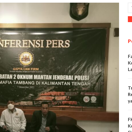
P
F
K
L
T
R
y
F
K