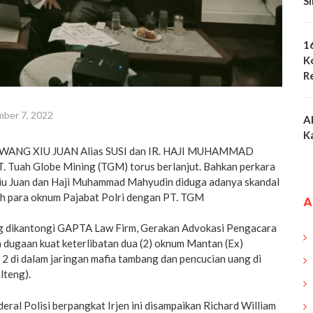
S
1
K
R
ber 7, 2022
A
K
an WANG XIU JUAN Alias SUSI dan IR. HAJI MUHAMMAD
Tuah Globe Mining (TGM) torus berlanjut. Bahkan perkara
u Juan dan Haji Muhammad Mahyudin diduga adanya skandal
leh para oknum Pajabat Polri dengan PT. TGM
A
ng dikantongi GAPTA Law Firm, Gerakan Advokasi Pengacara
da dugaan kuat keterlibatan dua (2) oknum Mantan (Ex)
g 2 di dalam jaringan mafia tambang dan pencucian uang di
lteng).
ral Polisi berpangkat Irjen ini disampaikan Richard William