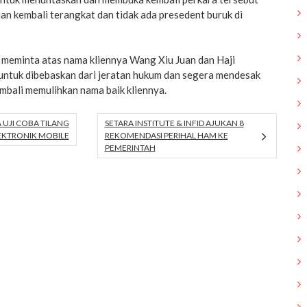
ian kembali terangkat dan tidak ada presedent buruk di
ga meminta atas nama kliennya Wang Xiu Juan dan Haji
tuk dibebaskan dari jeratan hukum dan segera mendesak
kembali memulihkan nama baik kliennya.
 UJI COBA TILANG
SETARA INSTITUTE & INFID AJUKAN 8
EKTRONIK MOBILE
REKOMENDASI PERIHAL HAM KE
PEMERINTAH