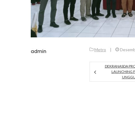
Metro
|
Desemb
admin
DEKRANASDA PROV
LAUNCHING 
UNGGUL