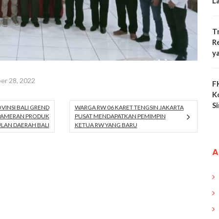
L
T
R
y
er 28, 2022
F
K
S
INSI BALI GREND
WARGA RW 06 KARET TENGSIN JAKARTA
PAMERAN PRODUK
PUSAT MENDAPATKAN PEMIMPIN
AN DAERAH BALI
KETUA RW YANG BARU
A