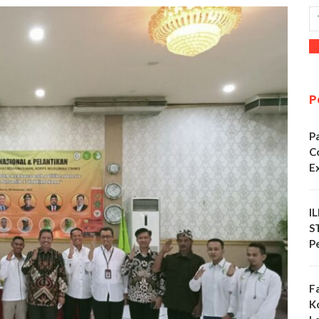
P
P
C
E
I
S
P
F
K