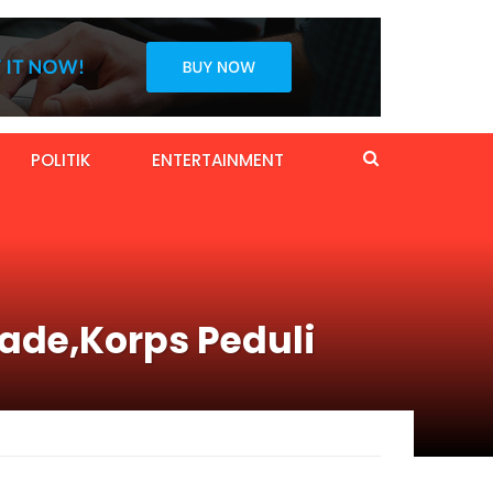
POLITIK
ENTERTAINMENT
ade,Korps Peduli