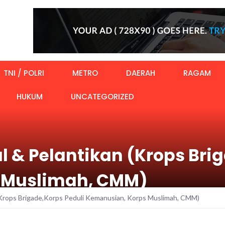
TNI / POLRI
METRO
DAERAH
RAGAM
HUKUM
UNCATEGORIZED
 & Pelantikan (Krops Brig
 Muslimah, CMM)
(Krops Brigade,Korps Peduli Kemanusian, Korps Muslimah, CMM)