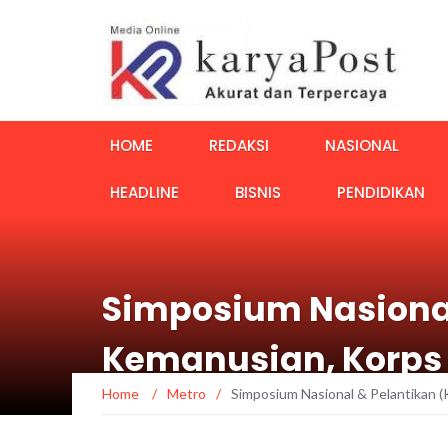
HOME
REDAKSI
NASIONAL
HEADLINE
BISNIS
PENDIDIKAN
Simposium Nasional
Kemanusian, Korps
Home
/
Metro
/
Simposium Nasional & Pelantikan 