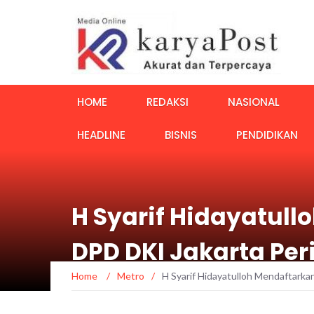
HOME
REDAKSI
NASIONAL
HEADLINE
BISNIS
PENDIDIKAN
H Syarif Hidayatull
DPD DKI Jakarta Per
Home
/
Metro
/
H Syarif Hidayatulloh Mendaftarka