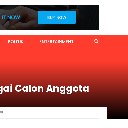
POLITIK
ENTERTAINMENT
agai Calon Anggota
29