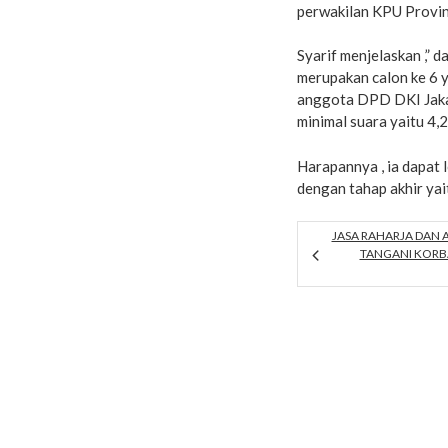
perwakilan KPU Provin
Syarif menjelaskan ,” 
merupakan calon ke 6 
anggota DPD DKI Jaka
minimal suara yaitu 4,
Harapannya , ia dapat l
dengan tahap akhir ya
JASA RAHARJA DAN 
TANGANI KORB