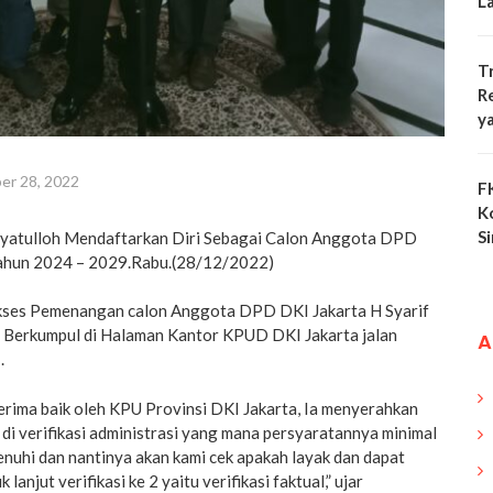
L
T
R
y
er 28, 2022
F
K
S
dayatulloh Mendaftarkan Diri Sebagai Calon Anggota DPD
Tahun 2024 – 2029.Rabu.(28/12/2022)
ukses Pemenangan calon Anggota DPD DKI Jakarta H Syarif
h Berkumpul di Halaman Kantor KPUD DKI Jakarta jalan
A
.
erima baik oleh KPU Provinsi DKI Jakarta, Ia menyerahkan
di verifikasi administrasi yang mana persyaratannya minimal
nuhi dan nantinya akan kami cek apakah layak dan dapat
 lanjut verifikasi ke 2 yaitu verifikasi faktual,” ujar