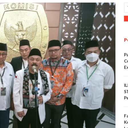
P
P
C
E
I
S
P
F
K