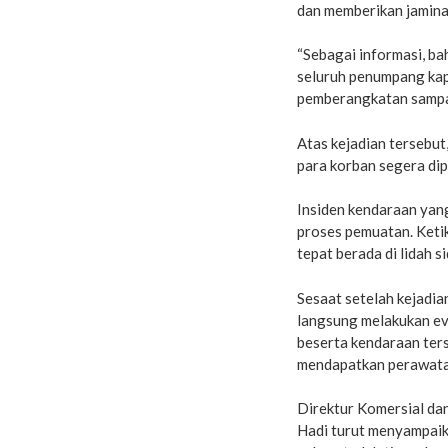
dan memberikan jamina
“Sebagai informasi, ba
seluruh penumpang kap
pemberangkatan sampai 
Atas kejadian tersebu
para korban segera dipu
Insiden kendaraan yang
proses pemuatan. Ketik
tepat berada di lidah s
Sesaat setelah kejadi
langsung melakukan ev
beserta kendaraan ters
mendapatkan perawata
Direktur Komersial da
Hadi turut menyampaika