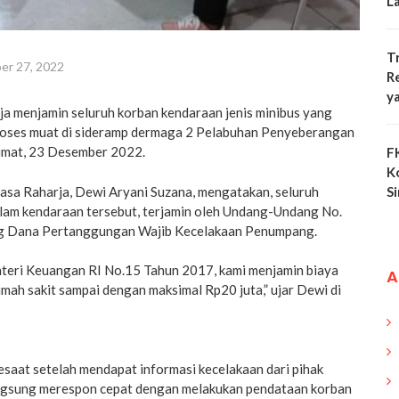
L
T
er 27, 2022
R
y
a menjamin seluruh korban kendaraan jenis minibus yang
 proses muat di sideramp dermaga 2 Pelabuhan Penyeberangan
umat, 23 Desember 2022.
F
K
Jasa Raharja, Dewi Aryani Suzana, mengatakan, seluruh
S
lam kendaraan tersebut, terjamin oleh Undang-Undang No.
g Dana Pertanggungan Wajib Kecelakaan Penumpang.
teri Keuangan RI No.15 Tahun 2017, kami menjamin biaya
A
mah sakit sampai dengan maksimal Rp20 juta,” ujar Dewi di
saat setelah mendapat informasi kecelakaan dari pihak
ngsung merespon cepat dengan melakukan pendataan korban