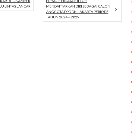
JAKARTA-CIKAMPEK
H SYARIF HIDAYATULLOH
LU LINTAS LANCAR
MENDAFTARKAN DIRI SEBAGAI CALON
ANGGOTA DPD DKI JAKARTA PERIODE
TAHUN 2024 – 2029