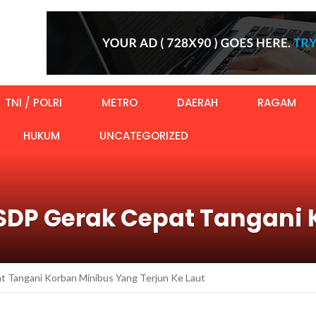
TNI / POLRI
METRO
DAERAH
RAGAM
HUKUM
UNCATEGORIZED
SDP Gerak Cepat Tangani 
t Tangani Korban Minibus Yang Terjun Ke Laut