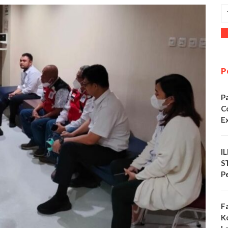
P
P
C
E
I
S
P
F
K