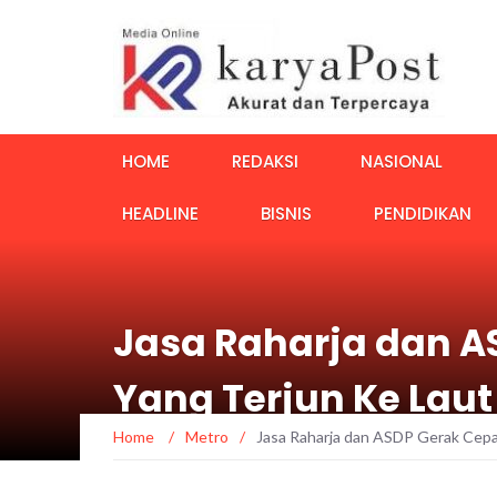
HOME
REDAKSI
NASIONAL
HEADLINE
BISNIS
PENDIDIKAN
Jasa Raharja dan A
Yang Terjun Ke Laut
Home
/
Metro
/
Jasa Raharja dan ASDP Gerak Cepa