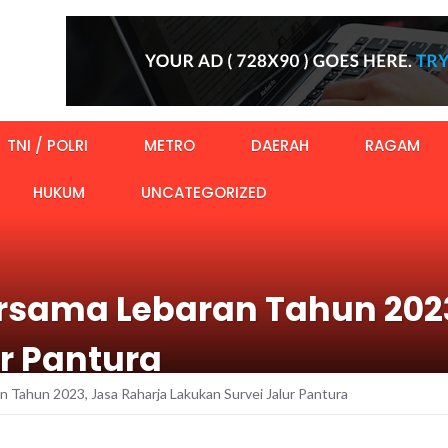
TNI / POLRI
METRO
DAERAH
RAGAM
HUKUM
UNCATEGORIZED
rsama Lebaran Tahun 2023
r Pantura
 Tahun 2023, Jasa Raharja Lakukan Survei Jalur Pantura