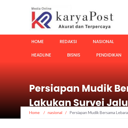
HOME
REDAKSI
NASIONAL
HEADLINE
BISNIS
PENDIDIKAN
Persiapan Mudik Be
Lakukan Survei Jalu
Home
/
nasional
/
Persiapan Mudik Bersama Lebaran