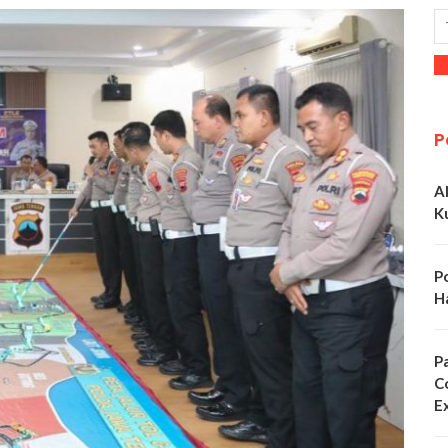
P
A
K
P
H
P
C
E