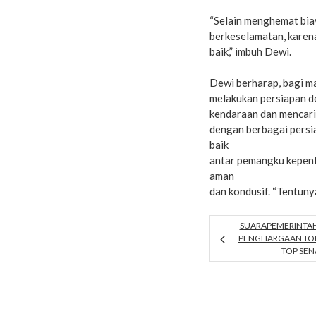
“Selain menghemat bia
berkeselamatan, karen
baik,” imbuh Dewi.
Dewi berharap, bagi m
melakukan persiapan d
kendaraan dan mencari
dengan berbagai persi
baik
antar pemangku kepent
aman
dan kondusif. “Tentuny
SUARAPEMERINTAH.
PENGHARGAAN TOP
TOP SEN