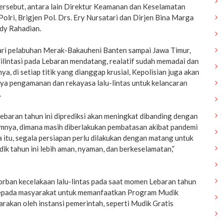
tersebut, antara lain Direktur Keamanan dan Keselamatan
Polri, Brigjen Pol. Drs. Ery Nursatari dan Dirjen Bina Marga
y Rahadian.
ri pelabuhan Merak-Bakauheni Banten sampai Jawa Timur,
dilintasi pada Lebaran mendatang, realatif sudah memadai dan
ya, di setiap titik yang dianggap krusial, Kepolisian juga akan
a pengamanan dan rekayasa lalu-lintas untuk kelancaran
.
ebaran tahun ini diprediksi akan meningkat dibanding dengan
mnya, dimana masih diberlakukan pembatasan akibat pandemi
 itu, segala persiapan perlu dilakukan dengan matang untuk
k tahun ini lebih aman, nyaman, dan berkeselamatan,”
orban kecelakaan lalu-lintas pada saat momen Lebaran tahun
kepada masyarakat untuk memanfaatkan Program Mudik
arakan oleh instansi pemerintah, seperti Mudik Gratis