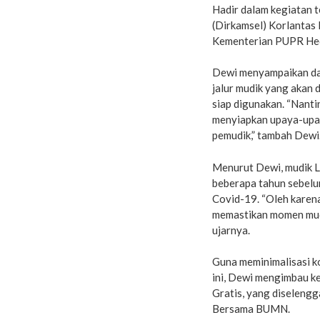
Hadir dalam kegiatan 
(Dirkamsel) Korlantas 
Kementerian PUPR Hed
Dewi menyampaikan da
jalur mudik yang akan 
siap digunakan. “Nantin
menyiapkan upaya-upay
pemudik,” tambah Dewi
Menurut Dewi, mudik L
beberapa tahun sebelu
Covid-19. “Oleh karena
memastikan momen mudi
ujarnya.
Guna meminimalisasi k
ini, Dewi mengimbau 
Gratis, yang diselengg
Bersama BUMN.