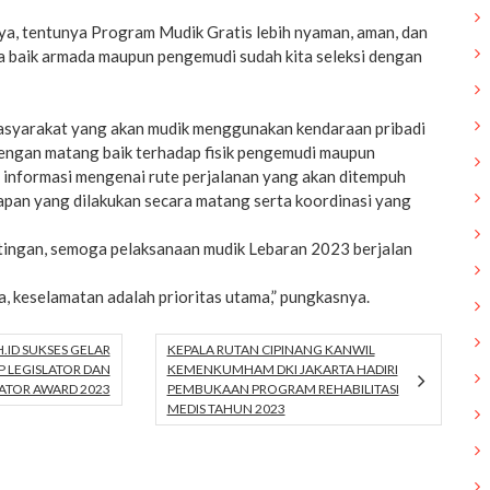
ya, tentunya Program Mudik Gratis lebih nyaman, aman, dan
a baik armada maupun pengemudi sudah kita seleksi dengan
asyarakat yang akan mudik menggunakan kendaraan pribadi
engan matang baik terhadap fisik pengemudi maupun
 informasi mengenai rute perjalanan yang akan ditempuh
apan yang dilakukan secara matang serta koordinasi yang
ingan, semoga pelaksanaan mudik Lebaran 2023 berjalan
a, keselamatan adalah prioritas utama,” pungkasnya.
ID SUKSES GELAR
KEPALA RUTAN CIPINANG KANWIL
 LEGISLATOR DAN
KEMENKUMHAM DKI JAKARTA HADIRI
ATOR AWARD 2023
PEMBUKAAN PROGRAM REHABILITASI
MEDIS TAHUN 2023