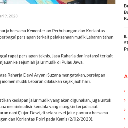
B
B
ri 9, 2023
K
aharja bersama Kementerian Perhubungan dan Korlantas
I
 berbagai persiapan terkait pelaksanaan mudik Lebaran tahun
S
P
gai rapat persiapan teknis, Jasa Raharja dan instansi terkait
njauan ke sejumlah jalur mudik di Pulau Jawa.
Jasa Raharja Dewi Aryani Suzana mengatakan, persiapan
A
momen mudik Lebaran dilakukan sejak jauh hari.
stikan kesiapan jalur mudik yang akan digunakan, juga untuk
na meminimalisir kendala yang mungkin terjadi saat
an nanti,” ujar Dewi, di sela survei jalur pantura bersama
an dan Korlantas Polri pada Kamis (2/02/2023).