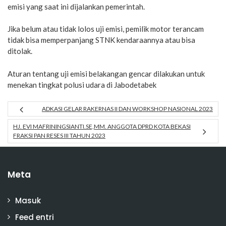
emisi yang saat ini dijalankan pemerintah.
Jika belum atau tidak lolos uji emisi, pemilik motor terancam
tidak bisa memperpanjang STNK kendaraannya atau bisa
ditolak.
Aturan tentang uji emisi belakangan gencar dilakukan untuk
menekan tingkat polusi udara di Jabodetabek
ADKASI GELAR RAKERNAS II DAN WORKSHOP NASIONAL 2023
HJ. EVI MAFRININGSIANTI.SE,MM. ANGGOTA DPRD KOTA BEKASI
FRAKSI PAN RESES III TAHUN 2023
Meta
Masuk
Feed entri