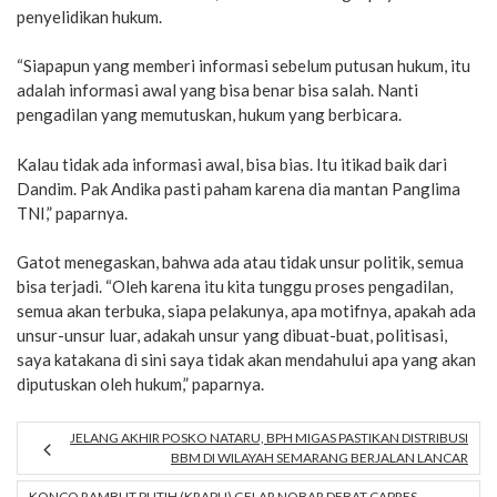
penyelidikan hukum.
“Siapapun yang memberi informasi sebelum putusan hukum, itu
adalah informasi awal yang bisa benar bisa salah. Nanti
pengadilan yang memutuskan, hukum yang berbicara.
Kalau tidak ada informasi awal, bisa bias. Itu itikad baik dari
Dandim. Pak Andika pasti paham karena dia mantan Panglima
TNI,” paparnya.
Gatot menegaskan, bahwa ada atau tidak unsur politik, semua
bisa terjadi. “Oleh karena itu kita tunggu proses pengadilan,
semua akan terbuka, siapa pelakunya, apa motifnya, apakah ada
unsur-unsur luar, adakah unsur yang dibuat-buat, politisasi,
saya katakana di sini saya tidak akan mendahului apa yang akan
diputuskan oleh hukum,” paparnya.
JELANG AKHIR POSKO NATARU, BPH MIGAS PASTIKAN DISTRIBUSI
BBM DI WILAYAH SEMARANG BERJALAN LANCAR
KONCO RAMBUT PUTIH (KRAPU) GELAR NOBAR DEBAT CAPRES