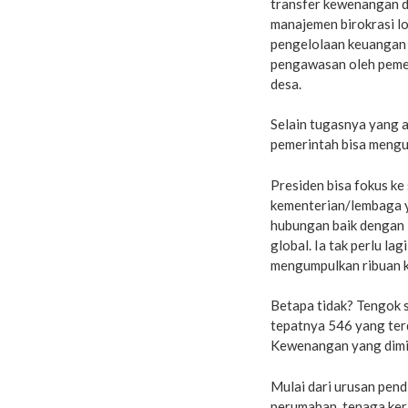
transfer kewenangan d
manajemen birokrasi l
pengelolaan keuangan 
pengawasan oleh pemer
desa.
Selain tugasnya yang a
pemerintah bisa mengu
Presiden bisa fokus ke
kementerian/lembaga y
hubungan baik dengan 
global. Ia tak perlu l
mengumpulkan ribuan k
Betapa tidak? Tengok 
tepatnya 546 yang terd
Kewenangan yang dimil
Mulai dari urusan pend
perumahan, tenaga kerj