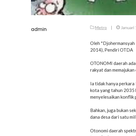
Metro
|
Januari
admin
Oleh *Djohermansyah 
2014), Pendiri OTDA
OTONOMI daerah adala
rakyat dan memajukan d
Ia tidak hanya perkara
kota yang tahun 2035 b
menyelesaikan konflik 
Bahkan, juga bukan se
dana desa dari satu mil
Otonomi daerah spektr