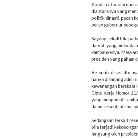
Kondisi otonomi daerah
diantaranya yang menon
politik dinasti, peca
peran gubernur sebagai
Sayang sekali bila pa
daerah yang melanda ne
kampanyenya. Masyarak
presiden yang paham d
Re-sentralisasi di mas
hanya di bidang admini
kewenangan berskala lo
Cipta Kerja Nomor 11
yang mengambil tambang
dalam resentralisasi ad
Sedangkan terkait rese
bila terjadi kekosonga
langsung oleh preside