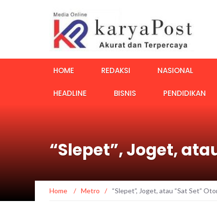
HOME
REDAKSI
NASIONAL
HEADLINE
BISNIS
PENDIDIKAN
“Slepet”, Joget, at
Home
/
Metro
/
“Slepet”, Joget, atau “Sat Set” Ot