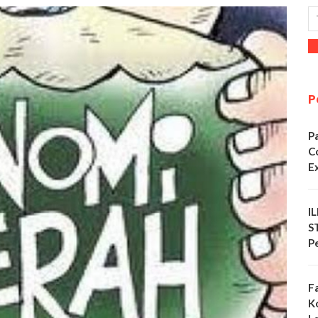
P
P
C
E
I
S
P
F
K