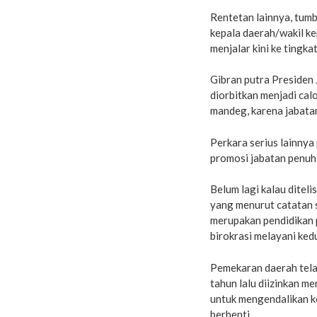
Rentetan lainnya, tumbu
kepala daerah/wakil k
menjalar kini ke tingka
Gibran putra Presiden
diorbitkan menjadi cal
mandeg, karena jabatan
Perkara serius lainnya
promosi jabatan penuh d
Belum lagi kalau ditel
yang menurut catatan sa
merupakan pendidikan 
birokrasi melayani ked
Pemekaran daerah tela
tahun lalu diizinkan m
untuk mengendalikan ko
berhenti.