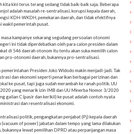
 kita kini terus terang sedang tidak baik-baik saja. Beberapa
jol adalah masalah re-sentralisasi, korupsi kepala daerah,
h kongsi KDH-WKDH, pemekaran daerah, dan tidak efektifnya
 wakil pemerintah pusat.
da masa kampanye sekarang segudang persoalan otonomi
geri ini tidak diperdebatkan oleh para calon presiden dalam
at di 546 daerah otonom itu tentu akan suka memilih calon
an pro-otonomi daerah, bukannya pro-sentralisasi.
a pemerintahan Presiden Joko Widodo makin menjadi-jadi. Tak
strasi dan ekonomi seperti penarikan berbagai perizinan dan
kal ke pusat, tapi juga sudah merambah ke ranah politik. UU
/2020 yang menarik izin IMB dan UU Minerba Nomor 3/2020
 galian C (pasir dan kerikil) ke pusat adalah contoh nyata
ministrasi dan resentralisasi ekonomi.
ntralisasi politik, pengangkatan penjabat (Pj) kepala daerah
n (vacuum of power) jabatan dalam tempo yang lama dilakukan
n, bukannya lewat pemilihan DPRD atau perpanjangan masa