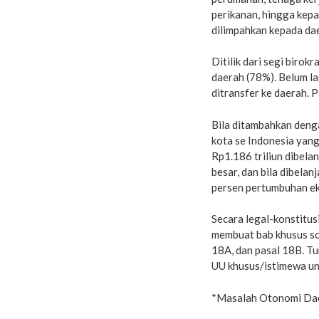
perikanan, hingga kepa
dilimpahkan kepada da
Ditilik dari segi birok
daerah (78%). Belum la
ditransfer ke daerah. 
Bila ditambahkan denga
kota se Indonesia yang
Rp1.186 triliun dibela
besar, dan bila dibel
persen pertumbuhan ek
Secara legal-konstitu
membuat bab khusus soa
18A, dan pasal 18B. T
UU khusus/istimewa un
*Masalah Otonomi Da