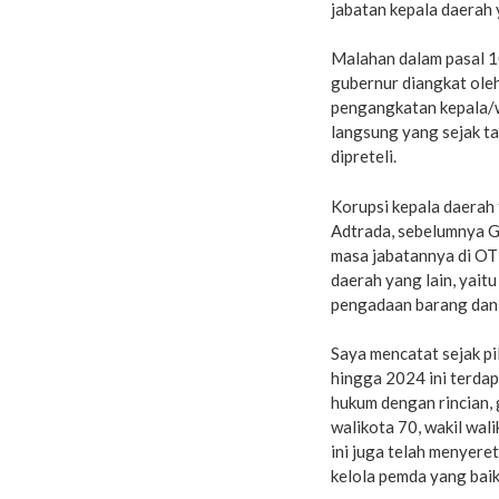
jabatan kepala daerah 
Malahan dalam pasal 1
gubernur diangkat oleh
pengangkatan kepala/w
langsung yang sejak ta
dipreteli.
Korupsi kepala daerah 
Adtrada, sebelumnya G
masa jabatannya di O
daerah yang lain, yaitu 
pengadaan barang dan 
Saya mencatat sejak pi
hingga 2024 ini terdap
hukum dengan rincian, 
walikota 70, wakil wal
ini juga telah menyere
kelola pemda yang bai