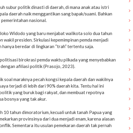
h subur politik dinasti di daerah, di mana anak atau istri
epala daerah naik menggantikan sang bapak/suami. Bahkan
t pemerintahan nasional.
 Joko Widodo yang baru menjabat walikota solo dua tahun
on wakil presiden. Sirkulasi kepemimpinan pemda menjadi
 hanya beredar di lingkaran “trah” tertentu saja.
 politisasi birokrasi pemda waktu pilkada yang menyebabkan
engan afiliasi politik (Prasojo, 2023).
isik soal maraknya pecah kongsi kepala daerah dan wakilnya
ya terjadi di lebih dari 90% daerah kita. Tentu hal ini
politik yang buruk bagi rakyat, dan membuat repotnya
ua bosnya yang tak akur.
h 10 tahun dimoratorium, kecuali untuk tanah Papua yang
emekarkan provinsinya dari dua menjadi enam, karena alasan
nflik. Sementara itu usulan pemekaran daerah tak pernah