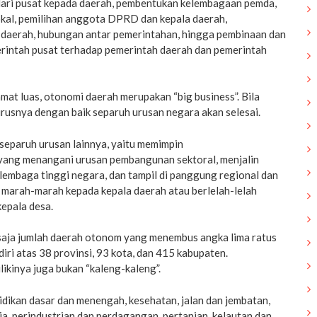
ari pusat kepada daerah, pembentukan kelembagaan pemda,
okal, pemilihan anggota DPRD dan kepala daerah,
daerah, hubungan antar pemerintahan, hingga pembinaan dan
intah pusat terhadap pemerintah daerah dan pemerintah
mat luas, otonomi daerah merupakan “big business”. Bila
rusnya dengan baik separuh urusan negara akan selesai.
 separuh urusan lainnya, yaitu memimpin
ang menangani urusan pembangunan sektoral, menjalin
lembaga tinggi negara, dan tampil di panggung regional dan
agi marah-marah kepada kepala daerah atau berlelah-lelah
epala desa.
saja jumlah daerah otonom yang menembus angka lima ratus
iri atas 38 provinsi, 93 kota, dan 415 kabupaten.
ikinya juga bukan “kaleng-kaleng”.
idikan dasar dan menengah, kesehatan, jalan dan jembatan,
a, perindustrian dan perdagangan, pertanian, kelautan dan