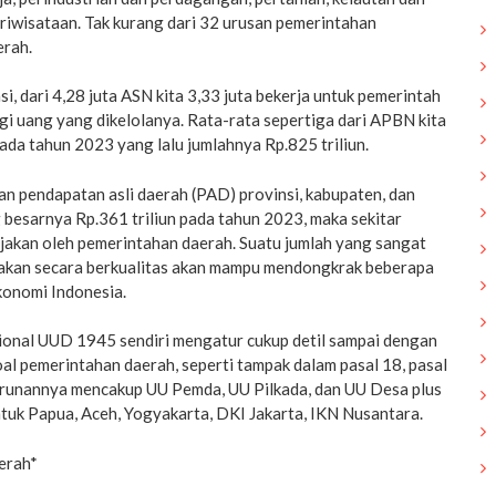
riwisataan. Tak kurang dari 32 urusan pemerintahan
erah.
rasi, dari 4,28 juta ASN kita 3,33 juta bekerja untuk pemerintah
gi uang yang dikelolanya. Rata-rata sepertiga dari APBN kita
Pada tahun 2023 yang lalu jumlahnya Rp.825 triliun.
n pendapatan asli daerah (PAD) provinsi, kabupaten, dan
 besarnya Rp.361 triliun pada tahun 2023, maka sekitar
njakan oleh pemerintahan daerah. Suatu jumlah yang sangat
anjakan secara berkualitas akan mampu mendongkrak beberapa
onomi Indonesia.
sional UUD 1945 sendiri mengatur cukup detil sampai dengan
l pemerintahan daerah, seperti tampak dalam pasal 18, pasal
urunannya mencakup UU Pemda, UU Pilkada, dan UU Desa plus
tuk Papua, Aceh, Yogyakarta, DKI Jakarta, IKN Nusantara.
erah*