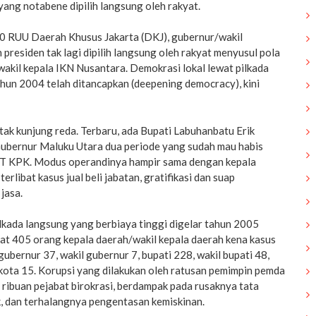
yang notabene dipilih langsung oleh rakyat.
0 RUU Daerah Khusus Jakarta (DKJ), gubernur/wakil
 presiden tak lagi dipilih langsung oleh rakyat menyusul pola
akil kepala IKN Nusantara. Demokrasi lokal lewat pilkada
hun 2004 telah ditancapkan (deepening democracy), kini
tak kunjung reda. Terbaru, ada Bupati Labuhanbatu Erik
ubernur Maluku Utara dua periode yang sudah mau habis
TT KPK. Modus operandinya hampir sama dengan kepala
terlibat kasus jual beli jabatan, gratifikasi dan suap
jasa.
lkada langsung yang berbiaya tinggi digelar tahun 2005
at 405 orang kepala daerah/wakil kepala daerah kena kasus
gubernur 37, wakil gubernur 7, bupati 228, wakil bupati 48,
ikota 15. Korupsi yang dilakukan oleh ratusan pemimpin pemda
t ribuan pejabat birokrasi, berdampak pada rusaknya tata
k, dan terhalangnya pengentasan kemiskinan.