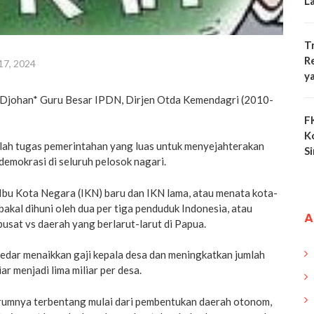
L
T
R
 17, 2024
y
Djohan* Guru Besar IPDN, Dirjen Otda Kemendagri (2010-
F
K
h tugas pemerintahan yang luas untuk menyejahterakan
S
emokrasi di seluruh pelosok nagari.
 Ibu Kota Negara (IKN) baru dan IKN lama, atau menata kota-
akal dihuni oleh dua per tiga penduduk Indonesia, atau
A
pusat vs daerah yang berlarut-larut di Papua.
kedar menaikkan gaji kepala desa dan meningkatkan jumlah
iar menjadi lima miliar per desa.
umnya terbentang mulai dari pembentukan daerah otonom,