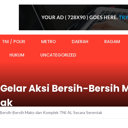
TNI / POLRI
METRO
DAERAH
RAGAM
HUKUM
UNCATEGORIZED
 Gelar Aksi Bersih-Bersih
tak
i Bersih-Bersih Mako dan Komplek TNI AL Secara Serentak