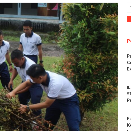
P
P
C
E
I
S
P
F
K