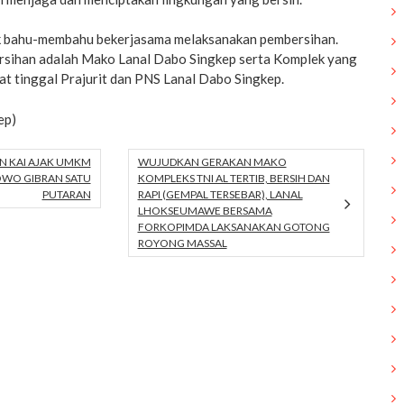
k bahu-membahu bekerjasama melaksanakan pembersihan.
rsihan adalah Mako Lanal Dabo Singkep serta Komplek yang
at tinggal Prajurit dan PNS Lanal Dabo Singkep.
ep)
N KAI AJAK UMKM
WUJUDKAN GERAKAN MAKO
WO GIBRAN SATU
KOMPLEKS TNI AL TERTIB, BERSIH DAN
PUTARAN
RAPI (GEMPAL TERSEBAR), LANAL
LHOKSEUMAWE BERSAMA
FORKOPIMDA LAKSANAKAN GOTONG
ROYONG MASSAL