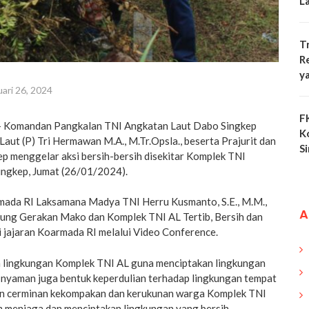
L
T
R
y
uari 26, 2024
F
,- Komandan Pangkalan TNI Angkatan Laut Dabo Singkep
K
Laut (P) Tri Hermawan M.A., M.Tr.Opsla., beserta Prajurit dan
S
p menggelar aksi bersih-bersih disekitar Komplek TNI
ngkep, Jumat (26/01/2024).
ada RI Laksamana Madya TNI Herru Kusmanto, S.E., M.M.,
A
ung Gerakan Mako dan Komplek TNI AL Tertib, Bersih dan
i jajaran Koarmada RI melalui Video Conference.
h lingkungan Komplek TNI AL guna menciptakan lingkungan
n nyaman juga bentuk keperdulian terhadap lingkungan tempat
pun cerminan kekompakan dan kerukunan warga Komplek TNI
 menjaga dan menciptakan lingkungan yang bersih.