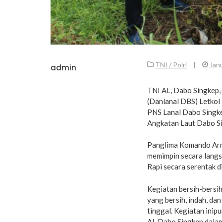
TNI / Polri
|
Jan
admin
TNI AL, Dabo Singkep
(Danlanal DBS) Letkol 
PNS Lanal Dabo Singke
Angkatan Laut Dabo Si
Panglima Komando Arm
memimpin secara langs
Rapi secara serentak d
Kegiatan bersih-bersi
yang bersih, indah, da
tinggal. Kegiatan ini
AL Dabo Singkep dalam