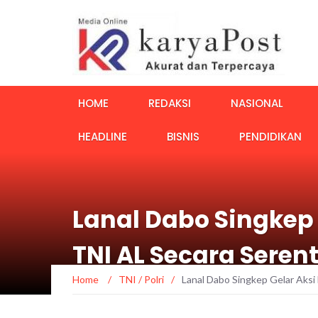
HOME
REDAKSI
NASIONAL
HEADLINE
BISNIS
PENDIDIKAN
Lanal Dabo Singkep
TNI AL Secara Seren
Home
/
TNI / Polri
/
Lanal Dabo Singkep Gelar Aks