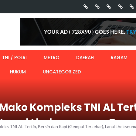
TNI / POLRI
METRO
DAERAH
RAGAM
HUKUM
UNCATEGORIZED
ako Kompleks TNI AL Terti
, Lanal Lhokseumawe Ber
ks TNI AL Tertib, Bersih dan Rapi (Gempal Tersebar), Lanal Lhokse