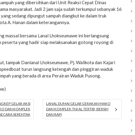
 sampah yang dibersihkan dari Unit Reaksi Cepat Dinas
ama masyarakat. Jadi 2 jam saja sudah terkumpul sebanyak 16
i yang sedang dipungut sampah diangkut ke dalam truk
kota A. Hanan dalam keterangannya.
ng massal bersama Lanal Lhokseumawe ini berlangsung
n peserta yang hadir siap melaksanakan gotong royong di
ut, tampak Danlanal Lhokseumawe, Pj. Walikota dan Kajari
speedboat turun langsung ketengah dan pinggiran waduk
mpah yang berada di area Perairan Waduk Pusong.
we)
NGKEP GELAR AKSI
LANAL DUMAI GELAR GERAKAN MAKO
AKO DAN KOMPLEK
DAN KOMPLEK TNI AL TERTIB, BERSIH
 SECARA SERENTAK
DAN RAPI