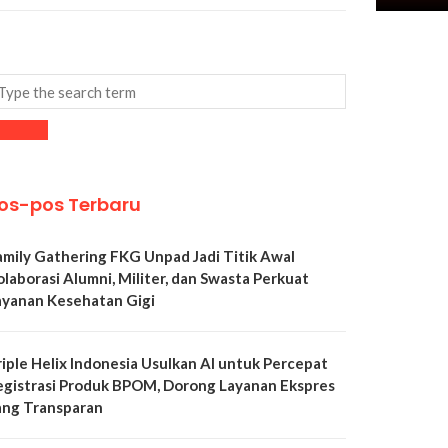
os-pos Terbaru
amily Gathering FKG Unpad Jadi Titik Awal
olaborasi Alumni, Militer, dan Swasta Perkuat
ayanan Kesehatan Gigi
riple Helix Indonesia Usulkan AI untuk Percepat
egistrasi Produk BPOM, Dorong Layanan Ekspres
ang Transparan