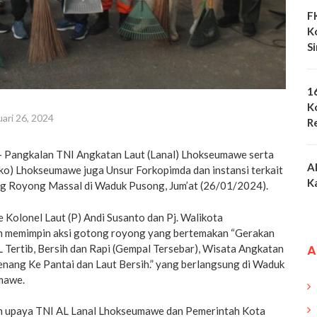
F
K
S
1
K
uari 26, 2024
R
 Pangkalan TNI Angkatan Laut (Lanal) Lhokseumawe serta
A
o) Lhokseumawe juga Unsur Forkopimda dan instansi terkait
K
ong Royong Massal di Waduk Pusong, Jum’at (26/01/2024).
Kolonel Laut (P) Andi Susanto dan Pj. Walikota
 memimpin aksi gotong royong yang bertemakan “Gerakan
A
Tertib, Bersih dan Rapi (Gempal Tersebar), Wisata Angkatan
enang Ke Pantai dan Laut Bersih.” yang berlangsung di Waduk
mawe.
an upaya TNI AL Lanal Lhokseumawe dan Pemerintah Kota