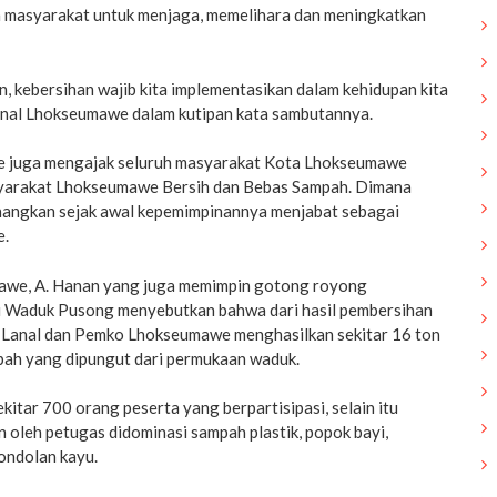
masyarakat untuk menjaga, memelihara dan meningkatkan
, kebersihan wajib kita implementasikan dalam kehidupan kita
lanal Lhokseumawe dalam kutipan kata sambutannya.
 juga mengajak seluruh masyarakat Kota Lhokseumawe
arakat Lhokseumawe Bersih dan Bebas Sampah. Dimana
anangkan sejak awal kepemimpinannya menjabat sebagai
e.
mawe, A. Hanan yang juga memimpin gotong royong
i Waduk Pusong menyebutkan bahwa dari hasil pembersihan
, Lanal dan Pemko Lhokseumawe menghasilkan sekitar 16 ton
mpah yang dipungut dari permukaan waduk.
ekitar 700 orang peserta yang berpartisipasi, selain itu
oleh petugas didominasi sampah plastik, popok bayi,
ondolan kayu.