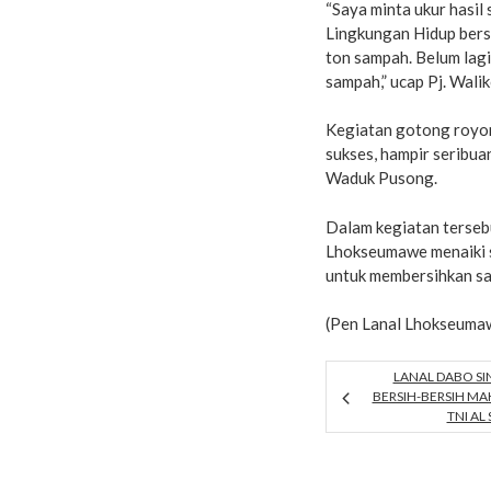
“Saya minta ukur hasil
Lingkungan Hidup bers
ton sampah. Belum lag
sampah,” ucap Pj. Wali
Kegiatan gotong royo
sukses, hampir seribua
Waduk Pusong.
Dalam kegiatan terseb
Lhokseumawe menaiki 
untuk membersihkan sa
(Pen Lanal Lhokseuma
LANAL DABO SI
BERSIH-BERSIH M
TNI AL