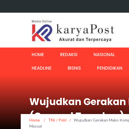
HOME
REDAKSI
NASIONAL
HEADLINE
BISNIS
PENDIDIKAN
Wujudkan Gerakan M
(Gempal Tersebar)
Home
/
TNI / Polri
/
Wujudkan Gerakan Mako Komple
Massal