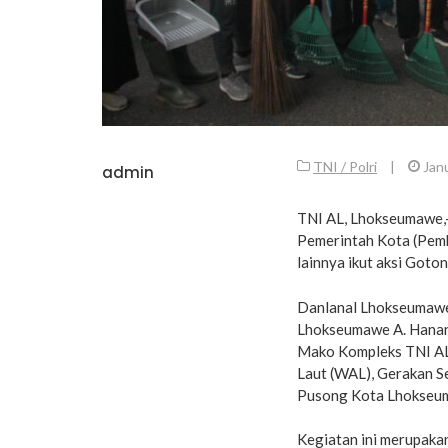
TNI / Polri
|
Jan
admin
TNI AL, Lhokseumawe,-
Pemerintah Kota (Pemk
lainnya ikut aksi Got
Danlanal Lhokseumawe 
Lhokseumawe A. Hanan
Mako Kompleks TNI AL 
Laut (WAL), Gerakan S
Pusong Kota Lhokseu
Kegiatan ini merupak