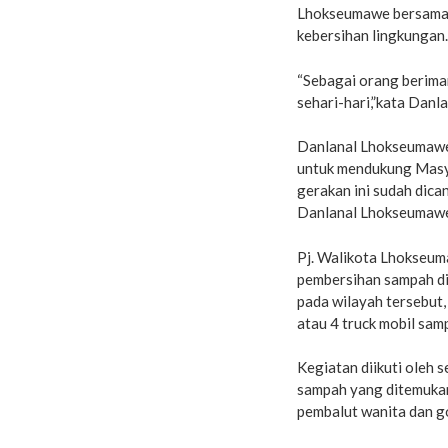
Lhokseumawe bersama 
kebersihan lingkungan.
“Sebagai orang beriman
sehari-hari,”kata Dan
Danlanal Lhokseumawe
untuk mendukung Masy
gerakan ini sudah dic
Danlanal Lhokseumaw
Pj. Walikota Lhokseu
pembersihan sampah d
pada wilayah tersebut
atau 4 truck mobil sa
Kegiatan diikuti oleh s
sampah yang ditemukan 
pembalut wanita dan g