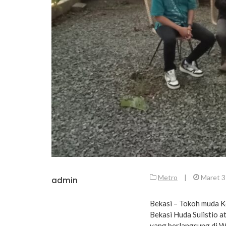
Metro
|
Maret 3
admin
Bekasi – Tokoh muda K
Bekasi Huda Sulistio a
yang berlangsung di W