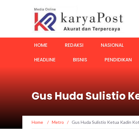
HOME
REDAKSI
NASIONAL
HEADLINE
BISNIS
PENDIDIKAN
Gus Huda Sulistio K
Home
/
Metro
/
Gus Huda Sulistio Ketua Kadin Kota