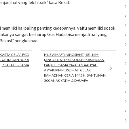
njadi hal yang lebih baik,” kata Rezal.
i memiliki hal paling penting kedepannya, yaitu memiliki sosok
 Makanya sangat berharap Gus Huda bisa menjadi hal yang
 Bekasi,” pungkasnya.
JAKARTA GELAR FGD
HJ. EVI MAFRININGSIANTI, SE., MM.
 YATIM DAN BUKA
(ANGGOTA DPRD KOTA BEKASI FRAKSI
PUASA BERSAMA
PAN) BERSAMA YAYASAN AALIYAH
ASYAKIRIN MUSLIMAH GELAR
RAMADHAN CERIA 1445 H, SANTUNAN
500 ANAK YATIM & DHUAFA