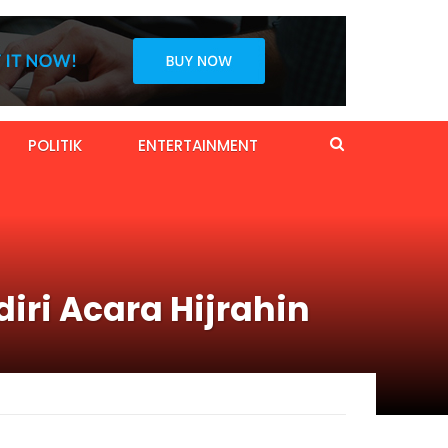
POLITIK
ENTERTAINMENT
iri Acara Hijrahin