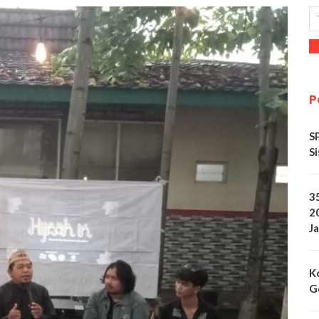
P
S
Si
3
2
Ja
K
G