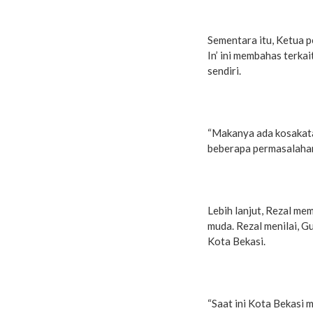
Sementara itu, Ketua p
In’ ini membahas terkai
sendiri.
“Makanya ada kosakata ‘
beberapa permasalahan 
Lebih lanjut, Rezal m
muda. Rezal menilai, 
Kota Bekasi.
“Saat ini Kota Bekasi