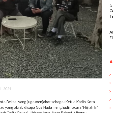
G
C
T
A
E
A
1, 2024
ota Bekasi yang juga menjabat sebagai Ketua Kadin Kota
tau yang akrab disapa Gus Huda menghadiri acara ‘Hijrah In’
ork Coffe Bekasi, Ubhara Jaya, Kota Bekasi, Minggu