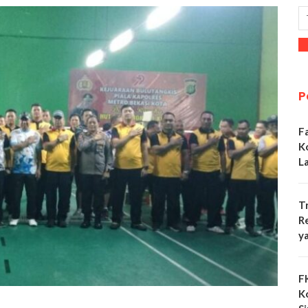
P
F
K
L
T
R
y
F
K