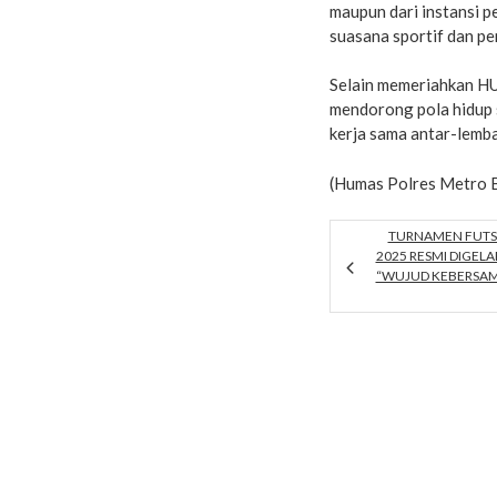
maupun dari instansi p
suasana sportif dan p
Selain memeriahkan HU
mendorong pola hidup 
kerja sama antar-lemb
(Humas Polres Metro B
TURNAMEN FUTS
2025 RESMI DIGELA
“WUJUD KEBERSAM