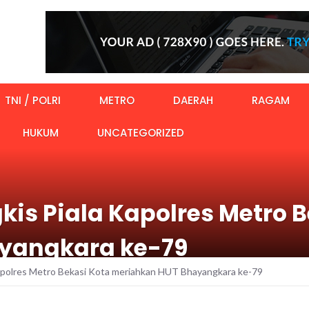
TNI / POLRI
METRO
DAERAH
RAGAM
HUKUM
UNCATEGORIZED
is Piala Kapolres Metro B
yangkara ke-79
Kapolres Metro Bekasi Kota meriahkan HUT Bhayangkara ke-79