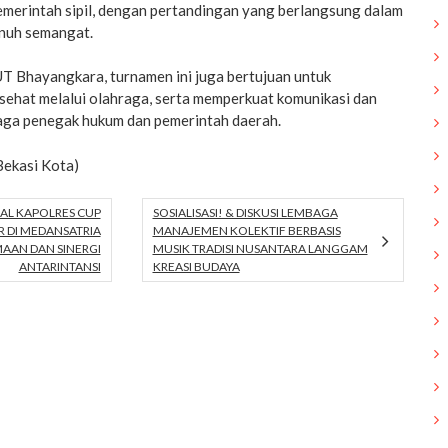
emerintah sipil, dengan pertandingan yang berlangsung dalam
enuh semangat.
T Bhayangkara, turnamen ini juga bertujuan untuk
sehat melalui olahraga, serta memperkuat komunikasi dan
aga penegak hukum dan pemerintah daerah.
ekasi Kota)
AL KAPOLRES CUP
SOSIALISASI! & DISKUSI LEMBAGA
R DI MEDANSATRIA
MANAJEMEN KOLEKTIF BERBASIS
AAN DAN SINERGI
MUSIK TRADISI NUSANTARA LANGGAM
ANTARINTANSI
KREASI BUDAYA