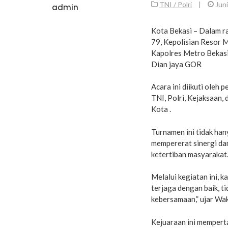
TNI / Polri
|
Jun
admin
Kota Bekasi – Dalam r
79, Kepolisian Resor 
Kapolres Metro Bekasi
Dian jaya GOR
Acara ini diikuti oleh 
TNI, Polri, Kejaksaan,
Kota .
Turnamen ini tidak han
mempererat sinergi da
ketertiban masyarakat
Melalui kegiatan ini, 
terjaga dengan baik, t
kebersamaan,” ujar Wa
Kejuaraan ini memperta