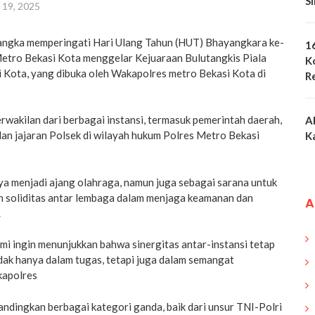
S
i 19, 2025
angka memperingati Hari Ulang Tahun (HUT) Bhayangkara ke-
1
Metro Bekasi Kota menggelar Kejuaraan Bulutangkis Piala
K
 Kota, yang dibuka oleh Wakapolres metro Bekasi Kota di
R
perwakilan dari berbagai instansi, termasuk pemerintah daerah,
A
 dan jajaran Polsek di wilayah hukum Polres Metro Bekasi
K
ya menjadi ajang olahraga, namun juga sebagai sarana untuk
n soliditas antar lembaga dalam menjaga keamanan dan
A
.
kami ingin menunjukkan bahwa sinergitas antar-instansi tetap
idak hanya dalam tugas, tetapi juga dalam semangat
kapolres
ndingkan berbagai kategori ganda, baik dari unsur TNI-Polri