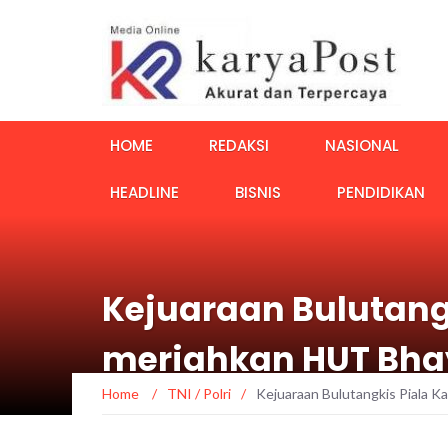
HOME
REDAKSI
NASIONAL
HEADLINE
BISNIS
PENDIDIKAN
Kejuaraan Bulutangk
meriahkan HUT Bha
Home
/
TNI / Polri
/
Kejuaraan Bulutangkis Piala 