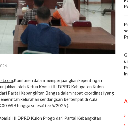
P
P
Pr
s
P
G
u
2026
P
In
ost.com
,Komitmen dalam memperjuangkan kepentingan
tunjukkan oleh Ketua Komisi III DPRD Kabupaten Kulon
ari Partai Kebangkitan Bangsa dalam rapat koordinasi yang
pemerintah kelurahan sendangsari bertempat di Aula
A
.00 WIB hingga selesai ( 5/6/2026 ).
omisi III DPRD Kulon Progo dari Partai Kebangkitan