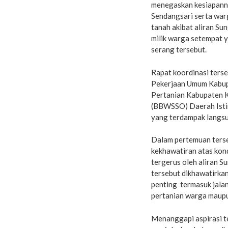
menegaskan kesiapann
Sendangsari serta war
tanah akibat aliran S
milik warga setempat y
serang tersebut.
Rapat koordinasi terseb
Pekerjaan Umum Kabup
Pertanian Kabupaten K
(BBWSSO) Daerah Isti
yang terdampak langs
Dalam pertemuan ters
kekhawatiran atas kond
tergerus oleh aliran S
tersebut dikhawatirka
penting termasuk jalan
pertanian warga maupu
Menanggapi aspirasi t