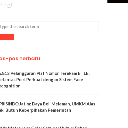
ang
os-pos Terbaru
6.812 Pelanggaran Plat Nomor Terekam ETLE,
orlantas Polri Perkuat dengan Sistem Face
ecognition
PRISINDO Jatim: Daya Beli Melemah, UMKM Alas
aki Butuh Keberpihakan Pemerintah