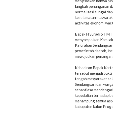
menjelaskan bahwa pi
langkah penanganan d
normalisasi sungai dap
keselamatan masyaraka
aktivitas ekonomi war
Bapak H Suradi ST MT
menyampaikan Kami aka
Kalurahan Sendangsari
pemerintah daerah, ins
mewujudkan penanganan
Kehadiran Bapak Karto
tersebut menjadi bukti 
tengah masyarakat sel
Sendangsari dan warga
senantiasa mendengark
kepedulian terhadap b
menampung semua aspir
kabupaten kulon Progo