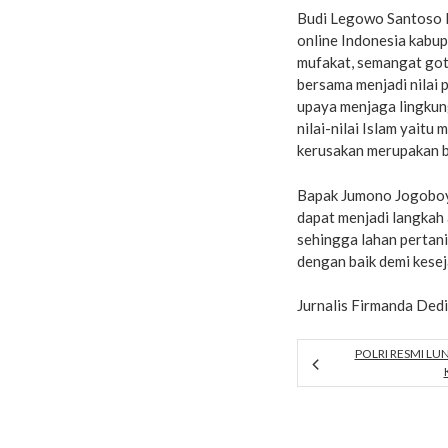
Budi Legowo Santoso
online Indonesia kab
mufakat, semangat got
bersama menjadi nilai 
upaya menjaga lingkun
nilai-nilai Islam yait
kerusakan merupakan ba
Bapak Jumono Jogoboyo
dapat menjadi langkah
sehingga lahan pertani
dengan baik demi kese
Jurnalis Firmanda De
POLRI RESMI L