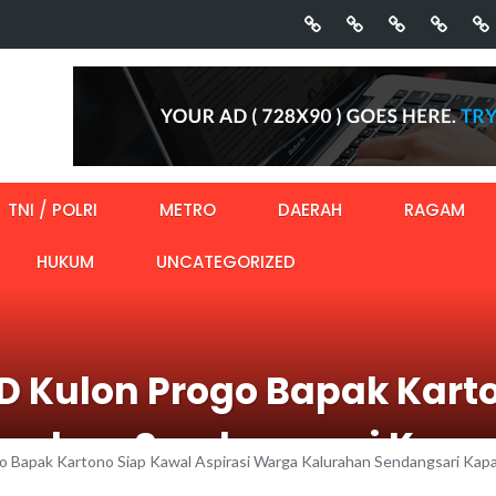
TNI / POLRI
METRO
DAERAH
RAGAM
HUKUM
UNCATEGORIZED
RD Kulon Progo Bapak Kart
lurahan Sendangsari Kap
o Bapak Kartono Siap Kawal Aspirasi Warga Kalurahan Sendangsari Ka