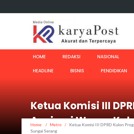
HOME
REDAKSI
NASIONAL
HEADLINE
BISNIS
PENDIDIKAN
Ketua Komisi III DP
Aspirasi Warga Ka
Home
/
Metro
/
Ketua Komisi III DPRD Kulon Prog
Sungai Serang