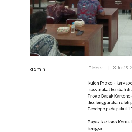
Metro
|
Juni 5, 
admin
Kulon Progo –
karyap
masyarakat kembali di
Progo Bapak Kartono d
diselenggarakan oleh 
Pendopo,pada pukul 13
Bapak Kartono Ketua K
Bangsa