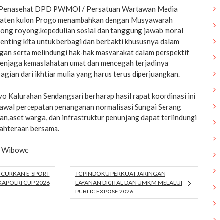
 Penasehat DPD PWMOI / Persatuan Wartawan Media
upaten kulon Progo menambahkan dengan Musyawarah
ong royong,kepedulian sosial dan tanggung jawab moral
penting kita untuk berbagi dan berbakti khususnya dalam
gan serta melindungi hak-hak masyarakat dalam perspektif
u menjaga kemaslahatan umat dan mencegah terjadinya
gian dari ikhtiar mulia yang harus terus diperjuangkan.
 Kalurahan Sendangsari berharap hasil rapat koordinasi ini
 awal percepatan penanganan normalisasi Sungai Serang
an,aset warga, dan infrastruktur penunjang dapat terlindungi
jahteraan bersama.
di Wibowo
UNCURKAN E-SPORT
TOPINDOKU PERKUAT JARINGAN
KAPOLRI CUP 2026
LAYANAN DIGITAL DAN UMKM MELALUI
PUBLIC EXPOSE 2026