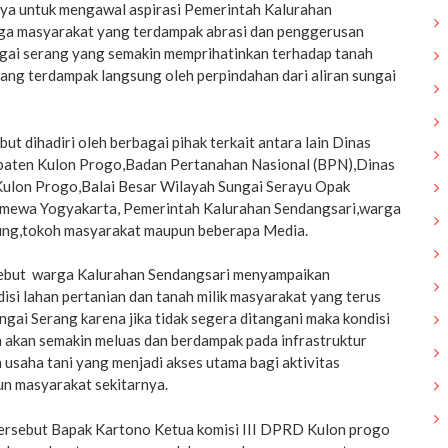
ya untuk mengawal aspirasi Pemerintah Kalurahan
ga masyarakat yang terdampak abrasi dan penggerusan
ungai serang yang semakin memprihatinkan terhadap tanah
ang terdampak langsung oleh perpindahan dari aliran sungai
ut dihadiri oleh berbagai pihak terkait antara lain Dinas
aten Kulon Progo,Badan Pertanahan Nasional (BPN),Dinas
ulon Progo,Balai Besar Wilayah Sungai Serayu Opak
mewa Yogyakarta, Pemerintah Kalurahan Sendangsari,warga
ung,tokoh masyarakat maupun beberapa Media.
ebut warga Kalurahan Sendangsari menyampaikan
isi lahan pertanian dan tanah milik masyarakat yang terus
ungai Serang karena jika tidak segera ditangani maka kondisi
n akan semakin meluas dan berdampak pada infrastruktur
 usaha tani yang menjadi akses utama bagi aktivitas
n masyarakat sekitarnya.
ersebut Bapak Kartono Ketua komisi III DPRD Kulon progo